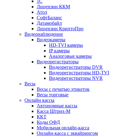
1С
Лицензии ККМ
Атол
СофтБаланс
Датамобайл
Лицензии КриптоПро
Видеонаблюдение
Видеокамеры
HD-TVI камеры
IP камеры
Аналоговые камеры
Видеорегистраторы
Видеорегистраторы DVR
Видеорегистраторы HD-TVI
Видеорегистраторы NVR
Весы
Весы с печатью этикеток
Весы торговые
Онлайн кассы
Автономные кассы
Касса Штрих-М
ККТ
Коды ОФД
Мобильная онлайн-касса
Онлайн-касса с эквайрингом