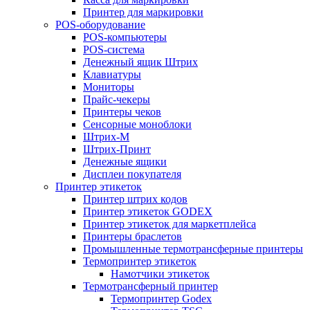
Принтер для маркировки
POS-оборудование
POS-компьютеры
POS-система
Денежный ящик Штрих
Клавиатуры
Мониторы
Прайс-чекеры
Принтеры чеков
Сенсорные моноблоки
Штрих-М
Штрих-Принт
Денежные ящики
Дисплеи покупателя
Принтер этикеток
Принтер штрих кодов
Принтер этикеток GODEX
Принтер этикеток для маркетплейса
Принтеры браслетов
Промышленные термотрансферные принтеры
Термопринтер этикеток
Намотчики этикеток
Термотрансферный принтер
Термопринтер Godex