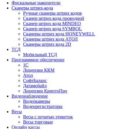
Фискальные накопители
Сканеры штрих-кода
Ручные сканеры штрих кодов
Сканер штрих-кода проводной
Сканер штрих кода MINDEO
Сканер штрих кода SYMBOL
Сканеры штрих кода HONEYWELL
Сканеры штрих кода АТОЛ
Сканеры штрих кода 2D
ТСД
Мобильный ТСД
Программное обеспечение
1С
Лицензии ККМ
Атол
СофтБаланс
Датамобайл
Лицензии КриптоПро
Видеонаблюдение
Видеокамеры
Видеорегистраторы
Весы
Весы с печатью этикеток
Весы торговые
Онлайн кассы