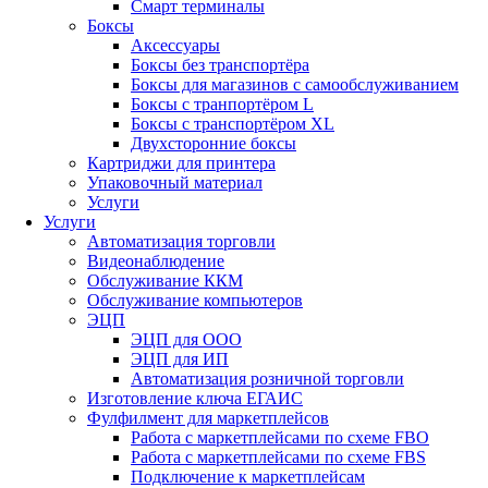
Смарт терминалы
Боксы
Аксессуары
Боксы без транспортёра
Боксы для магазинов с самообслуживанием
Боксы с транпортёром L
Боксы с транспортёром XL
Двухсторонние боксы
Картриджи для принтера
Упаковочный материал
Услуги
Услуги
Автоматизация торговли
Видеонаблюдение
Обслуживание ККМ
Обслуживание компьютеров
ЭЦП
ЭЦП для ООО
ЭЦП для ИП
Автоматизация розничной торговли
Изготовление ключа ЕГАИС
Фулфилмент для маркетплейсов
Работа с маркетплейсами по схеме FBO
Работа с маркетплейсами по схеме FBS
Подключение к маркетплейсам