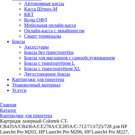
Автономные кассы
Касса Штрих-М
ККТ
Коды ОФД
Мобильная онлайн-касса
Онлайн-касса с эквайрингом
Смарт терминалы
Боксы
Аксессуары
Боксы без транспортёра
Боксы для магазинов с самообслуживанием
Боксы с транпортёром L
Боксы с транспортёром XL
Двухсторонние боксы
Картриджи для принтера
Упаковочный материал
Услуги
Главная
Каталог
Картриджи для принтера
Картридж лазерный Colortek CT-
CB435A/CB436A/CE278A/CE285A/C-712/713/725/728 для HP
LaserJet Pro M203, HP LaserJet Pro M206, HP LaserJet Pro M227,