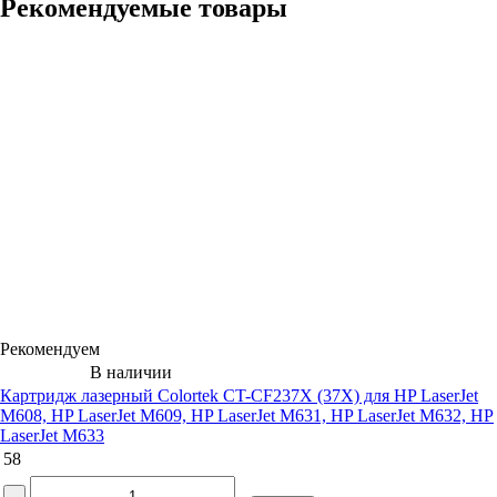
Рекомендуемые товары
Рекомендуем
В наличии
Картридж лазерный Colortek CT-CF237X (37X) для HP LaserJet
M608, HP LaserJet M609, HP LaserJet M631, HP LaserJet M632, HP
LaserJet M633
58
-