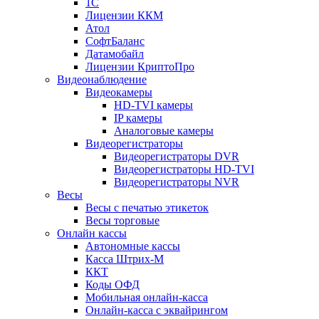
1С
Лицензии ККМ
Атол
СофтБаланс
Датамобайл
Лицензии КриптоПро
Видеонаблюдение
Видеокамеры
HD-TVI камеры
IP камеры
Аналоговые камеры
Видеорегистраторы
Видеорегистраторы DVR
Видеорегистраторы HD-TVI
Видеорегистраторы NVR
Весы
Весы с печатью этикеток
Весы торговые
Онлайн кассы
Автономные кассы
Касса Штрих-М
ККТ
Коды ОФД
Мобильная онлайн-касса
Онлайн-касса с эквайрингом