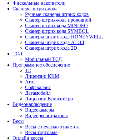
Фискальные накопители
Сканеры штрих-кода
Ручные сканеры штрих кодов
Сканер штрих-кода проводной
Сканер штрих кода MINDEO
Сканер штрих кода SYMBOL
Сканеры штрих кода HONEYWELL
Сканеры штрих кода АТОЛ
Сканеры штрих кода 2D
ТСД
Мобильный ТСД
Программное обеспечение
1С
Лицензии ККМ
Атол
СофтБаланс
Датамобайл
Лицензии КриптоПро
Видеонаблюдение
Видеокамеры
Видеорегистраторы
Весы
Весы с печатью этикеток
Весы торговые
Онлайн кассы