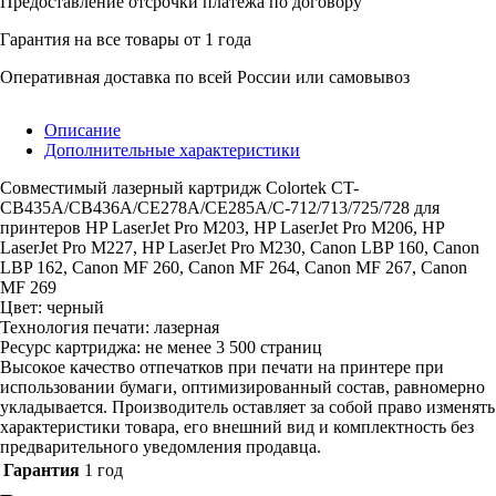
Предоставление отсрочки платежа по договору
Гарантия на все товары от 1 года
Оперативная доставка по всей России или самовывоз
Описание
Дополнительные характеристики
Совместимый лазерный картридж Colortek CT-
CB435A/CB436A/CE278A/CE285A/C-712/713/725/728 для
принтеров HP LaserJet Pro M203, HP LaserJet Pro M206, HP
LaserJet Pro M227, HP LaserJet Pro M230, Canon LBP 160, Canon
LBP 162, Canon MF 260, Canon MF 264, Canon MF 267, Canon
MF 269
Цвет: черный
Технология печати: лазерная
Ресурс картриджа: не менее 3 500 страниц
Высокое качество отпечатков при печати на принтере при
использовании бумаги, оптимизированный состав, равномерно
укладывается. Производитель оставляет за собой право изменять
характеристики товара, его внешний вид и комплектность без
предварительного уведомления продавца.
Гарантия
1 год