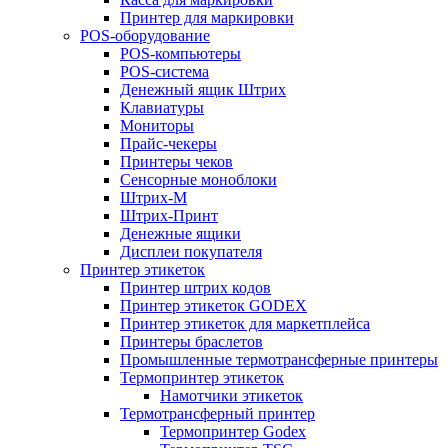
Принтер для маркировки
POS-оборудование
POS-компьютеры
POS-система
Денежный ящик Штрих
Клавиатуры
Мониторы
Прайс-чекеры
Принтеры чеков
Сенсорные моноблоки
Штрих-М
Штрих-Принт
Денежные ящики
Дисплеи покупателя
Принтер этикеток
Принтер штрих кодов
Принтер этикеток GODEX
Принтер этикеток для маркетплейса
Принтеры браслетов
Промышленные термотрансферные принтеры
Термопринтер этикеток
Намотчики этикеток
Термотрансферный принтер
Термопринтер Godex