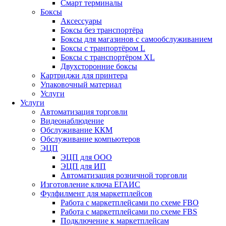
Смарт терминалы
Боксы
Аксессуары
Боксы без транспортёра
Боксы для магазинов с самообслуживанием
Боксы с транпортёром L
Боксы с транспортёром XL
Двухсторонние боксы
Картриджи для принтера
Упаковочный материал
Услуги
Услуги
Автоматизация торговли
Видеонаблюдение
Обслуживание ККМ
Обслуживание компьютеров
ЭЦП
ЭЦП для ООО
ЭЦП для ИП
Автоматизация розничной торговли
Изготовление ключа ЕГАИС
Фулфилмент для маркетплейсов
Работа с маркетплейсами по схеме FBO
Работа с маркетплейсами по схеме FBS
Подключение к маркетплейсам