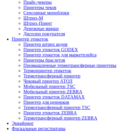
Прайс-чекеры
Принтеры чеков
Сенсорные моноблоки
Штрих-М
Штрих-Принт
Денежные ящики
Дисплеи покупателя
Принтер этикеток
Принтер штрих кодов
Принтер этикеток GODEX
Принтер этикеток для маркетплейса
Принтеры браслетов
Промышленные термотрансферные принтеры
Термопринтер этикеток
Термотрансферный принтер
Чековый принтер АТОЛ
Мобильный принтер TSC
Мобильный принтер ZEBRA
Принтер этикеток DATAMAX
Принтер для ценников
Термотрансферный принтер TSC
Принтер этикеток ZEBRA
Термотрансферный принтер ZEBRA
Эквайринг
Фискальные регистраторы