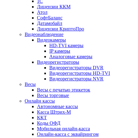
1С
Лицензии ККМ
Атол
СофтБаланс
Датамобайл
Лицензии КриптоПро
Видеонаблюдение
Видеокамеры
HD-TVI камеры
IP камеры
Аналоговые камеры
Видеорегистраторы
Видеорегистраторы DVR
Видеорегистраторы HD-TVI
Видеорегистраторы NVR
Весы
Весы с печатью этикеток
Весы торговые
Онлайн кассы
Автономные кассы
Касса Штрих-М
ККТ
Коды ОФД
Мобильная онлайн-касса
Онлайн-касса с эквайрингом