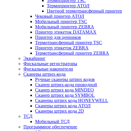
Термопринтер TSC
Термопринтер АТОЛ
Цветной термотрансферный принтер
Чековый принтер АТОЛ
Мобильный принтер TSC
Мобильный принтер ZEBRA
Принтер этикеток DATAMAX
Принтер для ценников
Термотрансферный принтер TSC
Принтер этикеток ZEBRA
Термотрансферный принтер ZEBRA
Эквайринг
Фискальные регистраторы
Фискальные накопители
Сканеры штрих-кода
Ручные сканеры штрих кодов
Сканер штрих-кода проводной
Сканер штрих кода MINDEO
Сканер штрих кода SYMBOL
Сканеры штрих кода HONEYWELL
Сканеры штрих кода АТОЛ
Сканеры штрих кода 2D
ТСД
Мобильный ТСД
Программное обеспечение