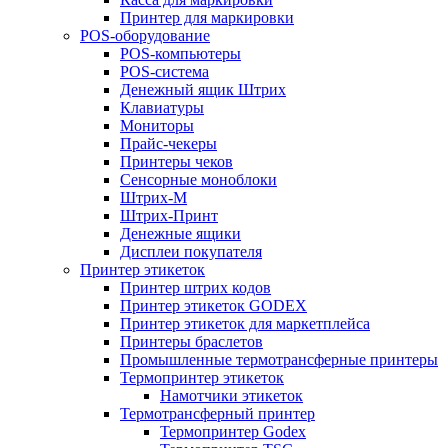
Принтер для маркировки
POS-оборудование
POS-компьютеры
POS-система
Денежный ящик Штрих
Клавиатуры
Мониторы
Прайс-чекеры
Принтеры чеков
Сенсорные моноблоки
Штрих-М
Штрих-Принт
Денежные ящики
Дисплеи покупателя
Принтер этикеток
Принтер штрих кодов
Принтер этикеток GODEX
Принтер этикеток для маркетплейса
Принтеры браслетов
Промышленные термотрансферные принтеры
Термопринтер этикеток
Намотчики этикеток
Термотрансферный принтер
Термопринтер Godex