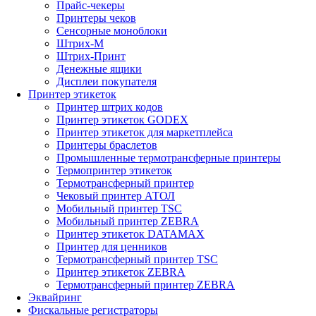
Прайс-чекеры
Принтеры чеков
Сенсорные моноблоки
Штрих-М
Штрих-Принт
Денежные ящики
Дисплеи покупателя
Принтер этикеток
Принтер штрих кодов
Принтер этикеток GODEX
Принтер этикеток для маркетплейса
Принтеры браслетов
Промышленные термотрансферные принтеры
Термопринтер этикеток
Термотрансферный принтер
Чековый принтер АТОЛ
Мобильный принтер TSC
Мобильный принтер ZEBRA
Принтер этикеток DATAMAX
Принтер для ценников
Термотрансферный принтер TSC
Принтер этикеток ZEBRA
Термотрансферный принтер ZEBRA
Эквайринг
Фискальные регистраторы