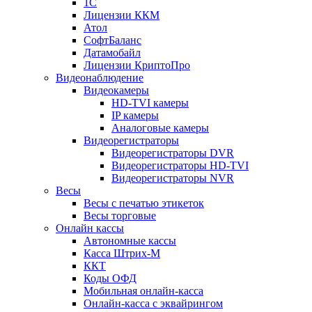
1С
Лицензии ККМ
Атол
СофтБаланс
Датамобайл
Лицензии КриптоПро
Видеонаблюдение
Видеокамеры
HD-TVI камеры
IP камеры
Аналоговые камеры
Видеорегистраторы
Видеорегистраторы DVR
Видеорегистраторы HD-TVI
Видеорегистраторы NVR
Весы
Весы с печатью этикеток
Весы торговые
Онлайн кассы
Автономные кассы
Касса Штрих-М
ККТ
Коды ОФД
Мобильная онлайн-касса
Онлайн-касса с эквайрингом