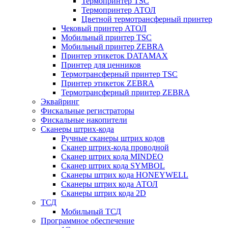
Термопринтер TSC
Термопринтер АТОЛ
Цветной термотрансферный принтер
Чековый принтер АТОЛ
Мобильный принтер TSC
Мобильный принтер ZEBRA
Принтер этикеток DATAMAX
Принтер для ценников
Термотрансферный принтер TSC
Принтер этикеток ZEBRA
Термотрансферный принтер ZEBRA
Эквайринг
Фискальные регистраторы
Фискальные накопители
Сканеры штрих-кода
Ручные сканеры штрих кодов
Сканер штрих-кода проводной
Сканер штрих кода MINDEO
Сканер штрих кода SYMBOL
Сканеры штрих кода HONEYWELL
Сканеры штрих кода АТОЛ
Сканеры штрих кода 2D
ТСД
Мобильный ТСД
Программное обеспечение