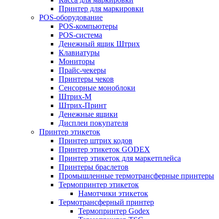
Принтер для маркировки
POS-оборудование
POS-компьютеры
POS-система
Денежный ящик Штрих
Клавиатуры
Мониторы
Прайс-чекеры
Принтеры чеков
Сенсорные моноблоки
Штрих-М
Штрих-Принт
Денежные ящики
Дисплеи покупателя
Принтер этикеток
Принтер штрих кодов
Принтер этикеток GODEX
Принтер этикеток для маркетплейса
Принтеры браслетов
Промышленные термотрансферные принтеры
Термопринтер этикеток
Намотчики этикеток
Термотрансферный принтер
Термопринтер Godex