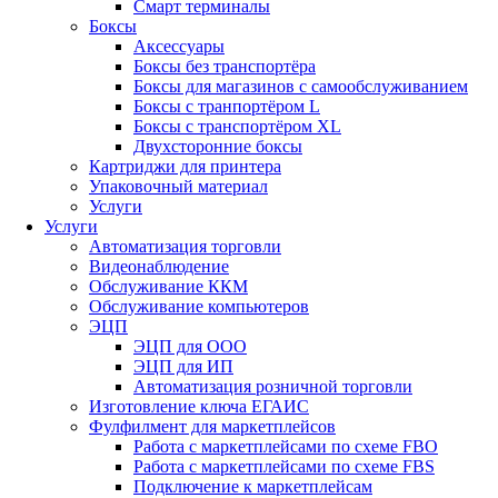
Смарт терминалы
Боксы
Аксессуары
Боксы без транспортёра
Боксы для магазинов с самообслуживанием
Боксы с транпортёром L
Боксы с транспортёром XL
Двухсторонние боксы
Картриджи для принтера
Упаковочный материал
Услуги
Услуги
Автоматизация торговли
Видеонаблюдение
Обслуживание ККМ
Обслуживание компьютеров
ЭЦП
ЭЦП для ООО
ЭЦП для ИП
Автоматизация розничной торговли
Изготовление ключа ЕГАИС
Фулфилмент для маркетплейсов
Работа с маркетплейсами по схеме FBO
Работа с маркетплейсами по схеме FBS
Подключение к маркетплейсам