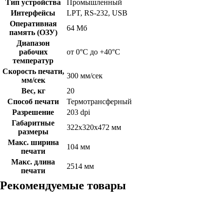
Тип устройства
Промышленный
Интерфейсы
LPT, RS-232, USB
Оперативная
64 Мб
память (ОЗУ)
Диапазон
рабочих
от 0°С до +40°C
температур
Скорость печати,
300 мм/сек
мм/сек
Вес, кг
20
Способ печати
Термотрансферный
Разрешение
203 dpi
Габаритные
322x320x472 мм
размеры
Макс. ширина
104 мм
печати
Макс. длина
2514 мм
печати
Рекомендуемые товары