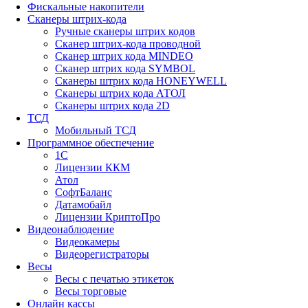
Фискальные накопители
Сканеры штрих-кода
Ручные сканеры штрих кодов
Сканер штрих-кода проводной
Сканер штрих кода MINDEO
Сканер штрих кода SYMBOL
Сканеры штрих кода HONEYWELL
Сканеры штрих кода АТОЛ
Сканеры штрих кода 2D
ТСД
Мобильный ТСД
Программное обеспечение
1С
Лицензии ККМ
Атол
СофтБаланс
Датамобайл
Лицензии КриптоПро
Видеонаблюдение
Видеокамеры
Видеорегистраторы
Весы
Весы с печатью этикеток
Весы торговые
Онлайн кассы