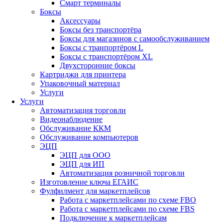
Смарт терминалы
Боксы
Аксессуары
Боксы без транспортёра
Боксы для магазинов с самообслуживанием
Боксы с транпортёром L
Боксы с транспортёром XL
Двухсторонние боксы
Картриджи для принтера
Упаковочный материал
Услуги
Услуги
Автоматизация торговли
Видеонаблюдение
Обслуживание ККМ
Обслуживание компьютеров
ЭЦП
ЭЦП для ООО
ЭЦП для ИП
Автоматизация розничной торговли
Изготовление ключа ЕГАИС
Фулфилмент для маркетплейсов
Работа с маркетплейсами по схеме FBO
Работа с маркетплейсами по схеме FBS
Подключение к маркетплейсам