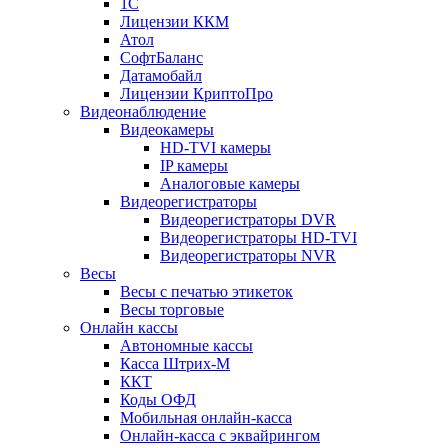
1С
Лицензии ККМ
Атол
СофтБаланс
Датамобайл
Лицензии КриптоПро
Видеонаблюдение
Видеокамеры
HD-TVI камеры
IP камеры
Аналоговые камеры
Видеорегистраторы
Видеорегистраторы DVR
Видеорегистраторы HD-TVI
Видеорегистраторы NVR
Весы
Весы с печатью этикеток
Весы торговые
Онлайн кассы
Автономные кассы
Касса Штрих-М
ККТ
Коды ОФД
Мобильная онлайн-касса
Онлайн-касса с эквайрингом