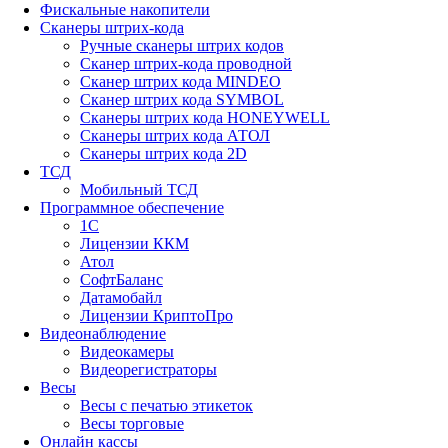
Фискальные накопители
Сканеры штрих-кода
Ручные сканеры штрих кодов
Сканер штрих-кода проводной
Сканер штрих кода MINDEO
Сканер штрих кода SYMBOL
Сканеры штрих кода HONEYWELL
Сканеры штрих кода АТОЛ
Сканеры штрих кода 2D
ТСД
Мобильный ТСД
Программное обеспечение
1С
Лицензии ККМ
Атол
СофтБаланс
Датамобайл
Лицензии КриптоПро
Видеонаблюдение
Видеокамеры
Видеорегистраторы
Весы
Весы с печатью этикеток
Весы торговые
Онлайн кассы