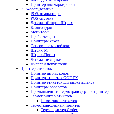
Принтер для маркировки
POS-оборудование
POS-компьютеры
POS-система
Денежный ящик Штрих
Клавиатуры
Мониторы
Прайс-чекеры
Принтеры чеков
Сенсорные моноблоки
Штрих-М
Штрих-Принт
Денежные ящики
Дисплеи покупателя
Принтер этикеток
Принтер штрих кодов
Принтер этикеток GODEX
Принтер этикеток для маркетплейса
Принтеры браслетов
Промышленные термотрансферные принтеры
Термопринтер этикеток
Намотчики этикеток
Термотрансферный принтер
Термопринтер Godex