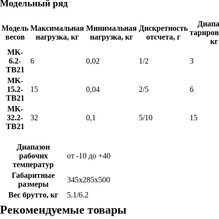
Модельный ряд
Диапа
Модель
Максимальная
Минимальная
Дискретность
тариров
весов
нагрузка, кг
нагрузка, кг
отсчета, г
кг
MK-
6.2-
6
0,02
1/2
3
TB21
MK-
15.2-
15
0,04
2/5
6
TB21
MK-
32.2-
32
0,1
5/10
15
TB21
Диапазон
рабочих
от -10 до +40
температур
Габаритные
345х285х500
размеры
Вес брутто, кг
5.1/6.2
Рекомендуемые товары