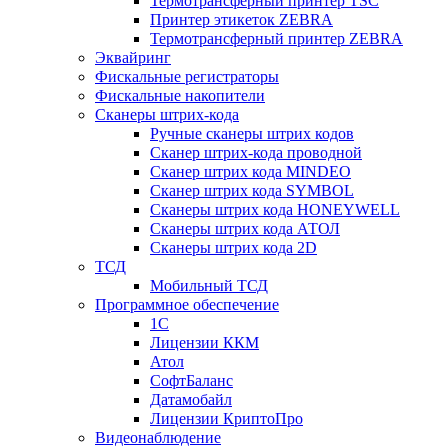
Термотрансферный принтер TSC
Принтер этикеток ZEBRA
Термотрансферный принтер ZEBRA
Эквайринг
Фискальные регистраторы
Фискальные накопители
Сканеры штрих-кода
Ручные сканеры штрих кодов
Сканер штрих-кода проводной
Сканер штрих кода MINDEO
Сканер штрих кода SYMBOL
Сканеры штрих кода HONEYWELL
Сканеры штрих кода АТОЛ
Сканеры штрих кода 2D
ТСД
Мобильный ТСД
Программное обеспечение
1С
Лицензии ККМ
Атол
СофтБаланс
Датамобайл
Лицензии КриптоПро
Видеонаблюдение