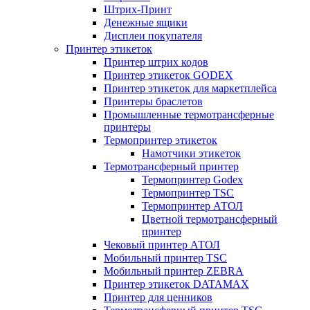
Штрих-Принт
Денежные ящики
Дисплеи покупателя
Принтер этикеток
Принтер штрих кодов
Принтер этикеток GODEX
Принтер этикеток для маркетплейса
Принтеры браслетов
Промышленные термотрансферные
принтеры
Термопринтер этикеток
Намотчики этикеток
Термотрансферный принтер
Термопринтер Godex
Термопринтер TSC
Термопринтер АТОЛ
Цветной термотрансферный
принтер
Чековый принтер АТОЛ
Мобильный принтер TSC
Мобильный принтер ZEBRA
Принтер этикеток DATAMAX
Принтер для ценников