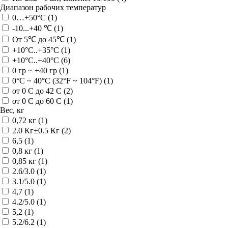
Диапазон рабочих температур
0…+50°C (
1
)
-10...+40 ℃ (
1
)
От 5℃ до 45℃ (
1
)
+10°C..+35°C (
1
)
+10°C..+40°C (
6
)
0 гр ~ +40 гр (
1
)
0°C ~ 40°C (32°F ~ 104°F) (
1
)
от 0 C до 42 C (
2
)
от 0 C до 60 C (
1
)
Вес, кг
0,72 кг (
1
)
2.0 Кг±0.5 Кг (
2
)
6,5 (
1
)
0,8 кг (
1
)
0,85 кг (
1
)
2.6/3.0 (
1
)
3.1/5.0 (
1
)
4,7 (
1
)
4.2/5.0 (
1
)
5,2 (
1
)
5.2/6.2 (
1
)