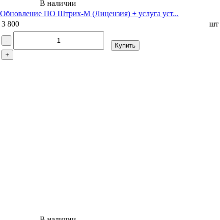
В наличии
Обновление ПО Штрих-М (Лицензия) + услуга уст...
3 800
шт
-
Купить
+
В наличии