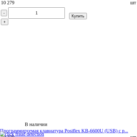
10 279
шт
-
Купить
+
В наличии
Программируемая клавиатура Posiflex KB-6600U (USB) c р...