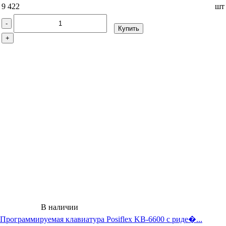
9 422
шт
-
Купить
+
В наличии
Программируемая клавиатура Posiflex KB-6600 c риде�...