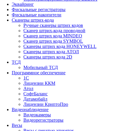
Эквайринг
Фискальные регистраторы
Фискальные накопители
Сканеры штрих-кода
Ручные сканеры штрих кодов
Сканер штрих-кода проводной
Сканер штрих кода MINDEO
Сканер штрих кода SYMBOL
Сканеры штрих кода HONEYWELL
Сканеры штрих кода АТОЛ
Сканеры штрих кода 2D
ТСД
Мобильный ТСД
Программное обеспечение
1С
Лицензии ККМ
Атол
СофтБаланс
Датамобайл
Лицензии КриптоПро
Видеонаблюдение
Видеокамеры
Видеорегистраторы
Весы
Весы с печатью этикеток