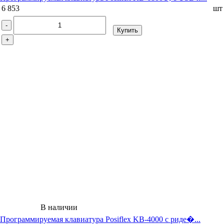
6 853
шт
-
Купить
+
В наличии
Программируемая клавиатура Posiflex KB-4000 c риде�...