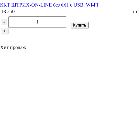
ККТ ШТРИХ-ON-LINE без ФН c USB, WI-FI
13 250
шт
-
Купить
+
Хит продаж