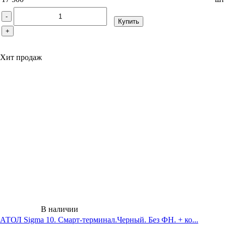
-
Купить
+
Хит продаж
В наличии
АТОЛ Sigma 10. Смарт-терминал.Черный. Без ФН. + ко...