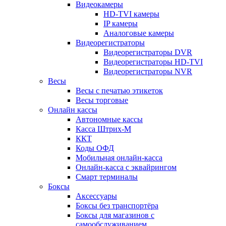
Видеокамеры
HD-TVI камеры
IP камеры
Аналоговые камеры
Видеорегистраторы
Видеорегистраторы DVR
Видеорегистраторы HD-TVI
Видеорегистраторы NVR
Весы
Весы с печатью этикеток
Весы торговые
Онлайн кассы
Автономные кассы
Касса Штрих-М
ККТ
Коды ОФД
Мобильная онлайн-касса
Онлайн-касса с эквайрингом
Смарт терминалы
Боксы
Аксессуары
Боксы без транспортёра
Боксы для магазинов с
самообслуживанием