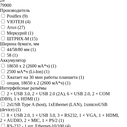
28
79900
Производитель
Posiflex (
9
)
VIOTEH (
4
)
Атол (
27
)
Меркурий (
1
)
ШТРИХ-М (
15
)
Ширина бумаги, мм
44/58/80 мм (
1
)
58 (
1
)
Аккумулятор
18650 х 2 (2600 мА*ч) (
1
)
2500 мА*ч (Li-Ion) (
1
)
Хватает на 30 мин работы планшета (
1
)
опция, 18650 х 2 (2600 мА*ч) (
1
)
Интерфейсные разъёмы
2 × USB 3.0, 2 × USB 2.0 (2А), 6 × USB 2.0, 2 × COM
(DB9), 1 x HDMI (
1
)
2xUSB Type A (host), 1xEthernet (LAN), 1xmicroUSB
(device) (
1
)
8 × USB 2.0, 1 × USB 3.0, 3 × RS232, 1 × VGA, 1 × HDMI,
2 × AUDIO, 2 × MIC, 1 × PS/2 (
1
)
RS-232 - 1 шт, Ethernet-10/100 (
4
)