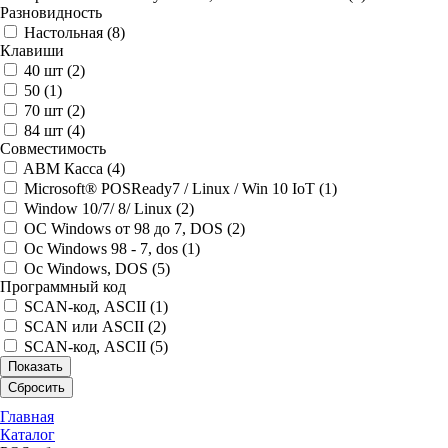
Разновидность
Настольная (
8
)
Клавиши
40 шт (
2
)
50 (
1
)
70 шт (
2
)
84 шт (
4
)
Совместимость
ABM Касса (
4
)
Microsoft® POSReady7 / Linux / Win 10 IoT (
1
)
Window 10/7/ 8/ Linux (
2
)
ОС Windows от 98 до 7, DOS (
2
)
Ос Windows 98 - 7, dos (
1
)
Ос Windows, DOS (
5
)
Программный код
SCAN-код, ASCII (
1
)
SCAN или ASCII (
2
)
SCAN-код, ASCII (
5
)
Показать
Сбросить
Главная
Каталог