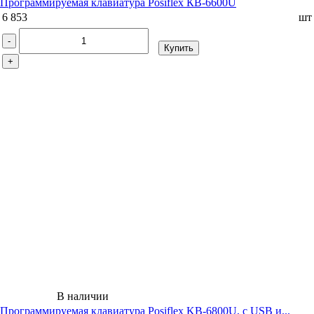
Программируемая клавиатура Posiflex КВ-6600U
6 853
шт
-
Купить
+
В наличии
Программируемая клавиатура Posiflex KB-6800U, с USB и...