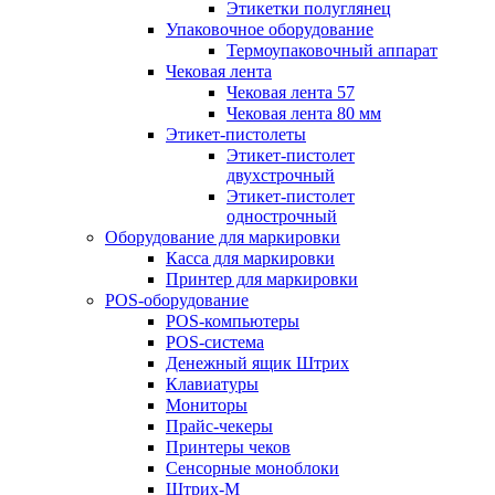
Этикетки полуглянец
Упаковочное оборудование
Термоупаковочный аппарат
Чековая лента
Чековая лента 57
Чековая лента 80 мм
Этикет-пистолеты
Этикет-пистолет
двухстрочный
Этикет-пистолет
однострочный
Оборудование для маркировки
Касса для маркировки
Принтер для маркировки
POS-оборудование
POS-компьютеры
POS-система
Денежный ящик Штрих
Клавиатуры
Мониторы
Прайс-чекеры
Принтеры чеков
Сенсорные моноблоки
Штрих-М