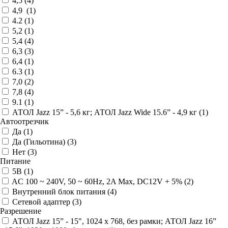
4,5 (
4
)
4,9 (
1
)
4.2 (
1
)
5,2 (
1
)
5,4 (
4
)
6,3 (
3
)
6,4 (
1
)
6.3 (
1
)
7,0 (
2
)
7,8 (
4
)
9.1 (
1
)
АТОЛ Jazz 15” - 5,6 кг; АТОЛ Jazz Wide 15.6” - 4,9 кг (
1
)
Автоотрезчик
Да (
1
)
Да (Гильотина) (
3
)
Нет (
3
)
Питание
5В (
1
)
AC 100 ~ 240V, 50 ~ 60Hz, 2A Max, DC12V + 5% (
2
)
Внутренний блок питания (
4
)
Сетевой адаптер (
3
)
Разрешение
АТОЛ Jazz 15” - 15", 1024 x 768, без рамки; АТОЛ Jazz 16”