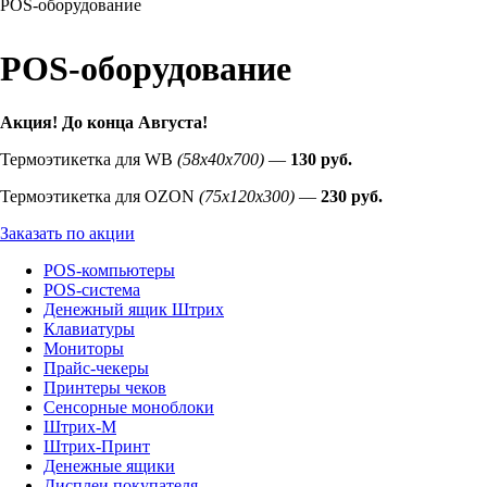
POS-оборудование
POS-оборудование
Акция! До конца
Августа
!
Термоэтикетка для WB
(58х40х700)
—
130 руб.
Термоэтикетка для OZON
(75х120х300)
—
230 руб.
Заказать по акции
POS-компьютеры
POS-система
Денежный ящик Штрих
Клавиатуры
Мониторы
Прайс-чекеры
Принтеры чеков
Сенсорные моноблоки
Штрих-М
Штрих-Принт
Денежные ящики
Дисплеи покупателя