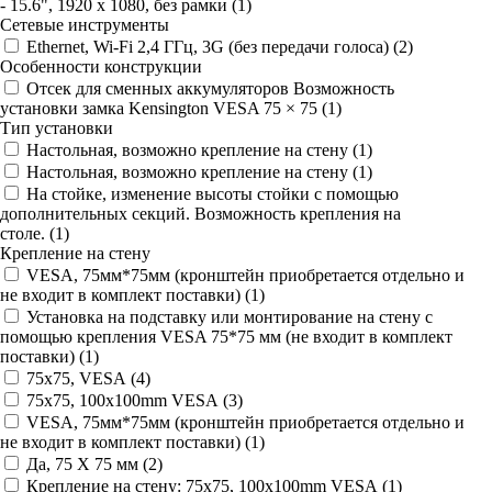
- 15.6", 1920 x 1080, без рамки (
1
)
Сетевые инструменты
Ethernet, Wi-Fi 2,4 ГГц, 3G (без передачи голоса) (
2
)
Особенности конструкции
Отсек для сменных аккумуляторов Возможность
установки замка Kensington VESA 75 × 75 (
1
)
Тип установки
Настольная, возможно крепление на стену (
1
)
Настольная, возможно крепление на стену (
1
)
На стойке, изменение высоты стойки с помощью
дополнительных секций. Возможность крепления на
столе. (
1
)
Крепление на стену
VESA, 75мм*75мм (кронштейн приобретается отдельно и
не входит в комплект поставки) (
1
)
Установка на подставку или монтирование на стену с
помощью крепления VESA 75*75 мм (не входит в комплект
поставки) (
1
)
75x75, VESA (
4
)
75x75, 100x100mm VESA (
3
)
VESA, 75мм*75мм (кронштейн приобретается отдельно и
не входит в комплект поставки) (
1
)
Да, 75 Х 75 мм (
2
)
Крепление на стену: 75x75, 100x100mm VESA (
1
)