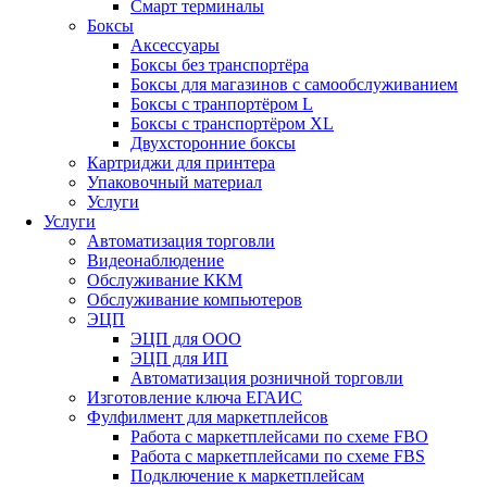
Смарт терминалы
Боксы
Аксессуары
Боксы без транспортёра
Боксы для магазинов с самообслуживанием
Боксы с транпортёром L
Боксы с транспортёром XL
Двухсторонние боксы
Картриджи для принтера
Упаковочный материал
Услуги
Услуги
Автоматизация торговли
Видеонаблюдение
Обслуживание ККМ
Обслуживание компьютеров
ЭЦП
ЭЦП для ООО
ЭЦП для ИП
Автоматизация розничной торговли
Изготовление ключа ЕГАИС
Фулфилмент для маркетплейсов
Работа с маркетплейсами по схеме FBO
Работа с маркетплейсами по схеме FBS
Подключение к маркетплейсам