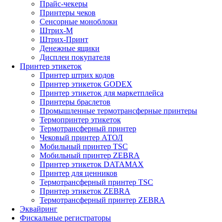
Прайс-чекеры
Принтеры чеков
Сенсорные моноблоки
Штрих-М
Штрих-Принт
Денежные ящики
Дисплеи покупателя
Принтер этикеток
Принтер штрих кодов
Принтер этикеток GODEX
Принтер этикеток для маркетплейса
Принтеры браслетов
Промышленные термотрансферные принтеры
Термопринтер этикеток
Термотрансферный принтер
Чековый принтер АТОЛ
Мобильный принтер TSC
Мобильный принтер ZEBRA
Принтер этикеток DATAMAX
Принтер для ценников
Термотрансферный принтер TSC
Принтер этикеток ZEBRA
Термотрансферный принтер ZEBRA
Эквайринг
Фискальные регистраторы