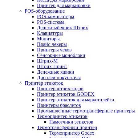
Принтер для маркировки
POS-оборудование
POS-компьютеры
POS-система
Денежный ящик Штрих
Клавиатуры
Мониторы
Прайс-чекеры
Принтеры чеков
Сенсорные моноблоки
Штрих-М
Штрих-Принт
Денежные ящики
Дисплеи покупателя
Принтер этикеток
Принтер штрих кодов
Принтер этикеток GODEX
Принтер этикеток для маркетплейса
Принтеры браслетов
Промышленные термотрансферные принтеры
Термопринтер этикеток
Намотчики этикеток
Термотрансферный принтер
Термопринтер Godex