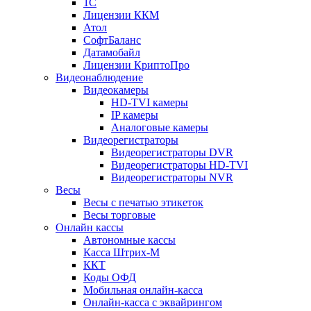
1С
Лицензии ККМ
Атол
СофтБаланс
Датамобайл
Лицензии КриптоПро
Видеонаблюдение
Видеокамеры
HD-TVI камеры
IP камеры
Аналоговые камеры
Видеорегистраторы
Видеорегистраторы DVR
Видеорегистраторы HD-TVI
Видеорегистраторы NVR
Весы
Весы с печатью этикеток
Весы торговые
Онлайн кассы
Автономные кассы
Касса Штрих-М
ККТ
Коды ОФД
Мобильная онлайн-касса
Онлайн-касса с эквайрингом