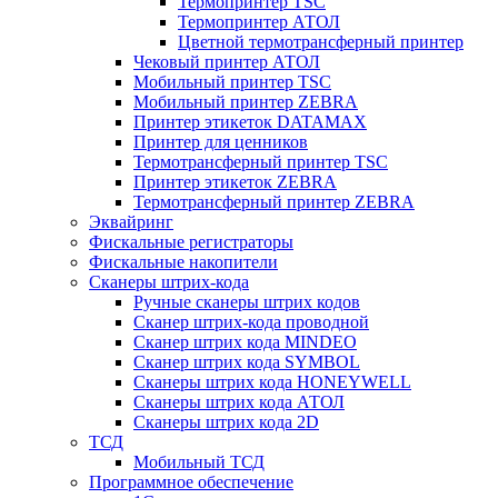
Термопринтер TSC
Термопринтер АТОЛ
Цветной термотрансферный принтер
Чековый принтер АТОЛ
Мобильный принтер TSC
Мобильный принтер ZEBRA
Принтер этикеток DATAMAX
Принтер для ценников
Термотрансферный принтер TSC
Принтер этикеток ZEBRA
Термотрансферный принтер ZEBRA
Эквайринг
Фискальные регистраторы
Фискальные накопители
Сканеры штрих-кода
Ручные сканеры штрих кодов
Сканер штрих-кода проводной
Сканер штрих кода MINDEO
Сканер штрих кода SYMBOL
Сканеры штрих кода HONEYWELL
Сканеры штрих кода АТОЛ
Сканеры штрих кода 2D
ТСД
Мобильный ТСД
Программное обеспечение