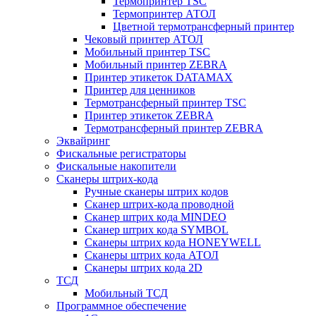
Термопринтер TSC
Термопринтер АТОЛ
Цветной термотрансферный принтер
Чековый принтер АТОЛ
Мобильный принтер TSC
Мобильный принтер ZEBRA
Принтер этикеток DATAMAX
Принтер для ценников
Термотрансферный принтер TSC
Принтер этикеток ZEBRA
Термотрансферный принтер ZEBRA
Эквайринг
Фискальные регистраторы
Фискальные накопители
Сканеры штрих-кода
Ручные сканеры штрих кодов
Сканер штрих-кода проводной
Сканер штрих кода MINDEO
Сканер штрих кода SYMBOL
Сканеры штрих кода HONEYWELL
Сканеры штрих кода АТОЛ
Сканеры штрих кода 2D
ТСД
Мобильный ТСД
Программное обеспечение