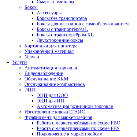
Смарт терминалы
Боксы
Аксессуары
Боксы без транспортёра
Боксы для магазинов с самообслуживанием
Боксы с транпортёром L
Боксы с транспортёром XL
Двухсторонние боксы
Картриджи для принтера
Упаковочный материал
Услуги
Услуги
Автоматизация торговли
Видеонаблюдение
Обслуживание ККМ
Обслуживание компьютеров
ЭЦП
ЭЦП для ООО
ЭЦП для ИП
Автоматизация розничной торговли
Изготовление ключа ЕГАИС
Фулфилмент для маркетплейсов
Работа с маркетплейсами по схеме FBO
Работа с маркетплейсами по схеме FBS
Подключение к маркетплейсам