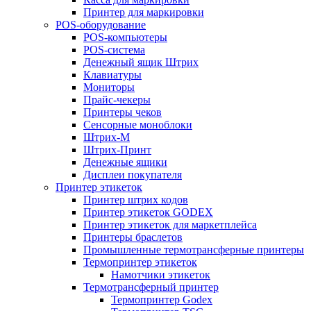
Принтер для маркировки
POS-оборудование
POS-компьютеры
POS-система
Денежный ящик Штрих
Клавиатуры
Мониторы
Прайс-чекеры
Принтеры чеков
Сенсорные моноблоки
Штрих-М
Штрих-Принт
Денежные ящики
Дисплеи покупателя
Принтер этикеток
Принтер штрих кодов
Принтер этикеток GODEX
Принтер этикеток для маркетплейса
Принтеры браслетов
Промышленные термотрансферные принтеры
Термопринтер этикеток
Намотчики этикеток
Термотрансферный принтер
Термопринтер Godex