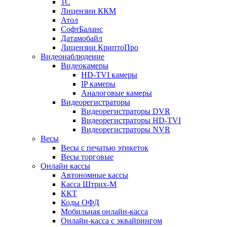
1С
Лицензии ККМ
Атол
СофтБаланс
Датамобайл
Лицензии КриптоПро
Видеонаблюдение
Видеокамеры
HD-TVI камеры
IP камеры
Аналоговые камеры
Видеорегистраторы
Видеорегистраторы DVR
Видеорегистраторы HD-TVI
Видеорегистраторы NVR
Весы
Весы с печатью этикеток
Весы торговые
Онлайн кассы
Автономные кассы
Касса Штрих-М
ККТ
Коды ОФД
Мобильная онлайн-касса
Онлайн-касса с эквайрингом