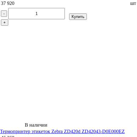
37 920
шт
-
Купить
+
В наличии
Термопринтер этикеток Zebra ZD420d ZD42043-D0E000EZ