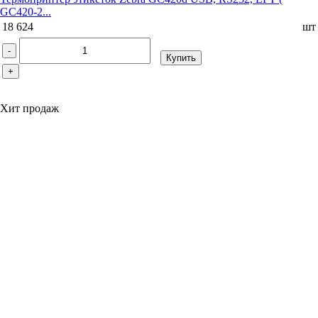
GC420-2...
18 624
шт
-
Купить
+
Хит продаж