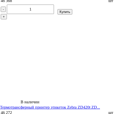
46 368
шт
-
Купить
+
В наличии
Термотрансферный принтер этикеток Zebra ZD420t ZD...
46 272
шт