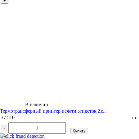
+
В наличии
Термотрансферный принтер печати этикеток Ze...
37 510
шт
-
Купить
+