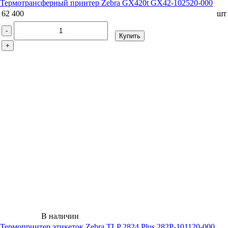
Термотрансферный принтер Zebra GX420t GX42-102520-000
62 400
шт
-
Купить
+
В наличии
Термопринтер этикеток Zebra ТLP 2824 Plus 282P-101120-000