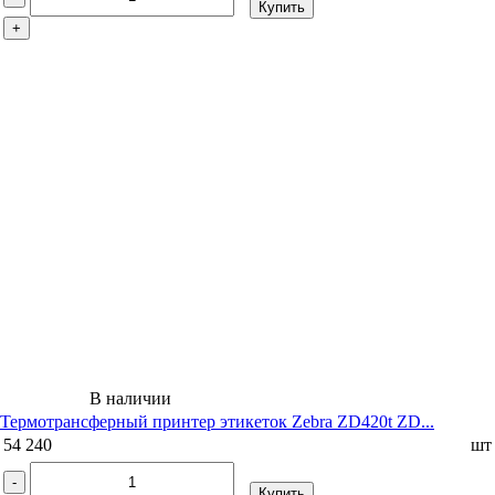
Купить
+
В наличии
Термотрансферный принтер этикеток Zebra ZD420t ZD...
54 240
шт
-
Купить