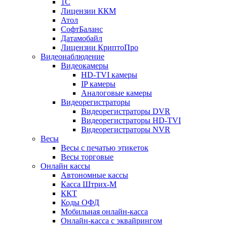
1С
Лицензии ККМ
Атол
СофтБаланс
Датамобайл
Лицензии КриптоПро
Видеонаблюдение
Видеокамеры
HD-TVI камеры
IP камеры
Аналоговые камеры
Видеорегистраторы
Видеорегистраторы DVR
Видеорегистраторы HD-TVI
Видеорегистраторы NVR
Весы
Весы с печатью этикеток
Весы торговые
Онлайн кассы
Автономные кассы
Касса Штрих-М
ККТ
Коды ОФД
Мобильная онлайн-касса
Онлайн-касса с эквайрингом