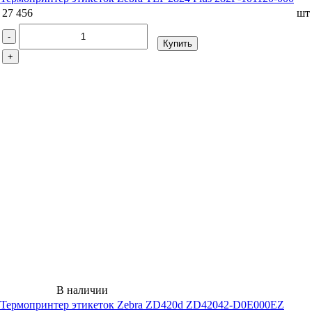
27 456
шт
-
Купить
+
В наличии
Термопринтер этикеток Zebra ZD420d ZD42042-D0E000EZ