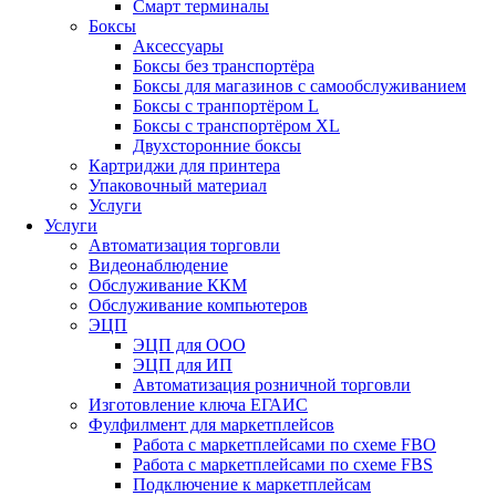
Смарт терминалы
Боксы
Аксессуары
Боксы без транспортёра
Боксы для магазинов с самообслуживанием
Боксы с транпортёром L
Боксы с транспортёром XL
Двухсторонние боксы
Картриджи для принтера
Упаковочный материал
Услуги
Услуги
Автоматизация торговли
Видеонаблюдение
Обслуживание ККМ
Обслуживание компьютеров
ЭЦП
ЭЦП для ООО
ЭЦП для ИП
Автоматизация розничной торговли
Изготовление ключа ЕГАИС
Фулфилмент для маркетплейсов
Работа с маркетплейсами по схеме FBO
Работа с маркетплейсами по схеме FBS
Подключение к маркетплейсам