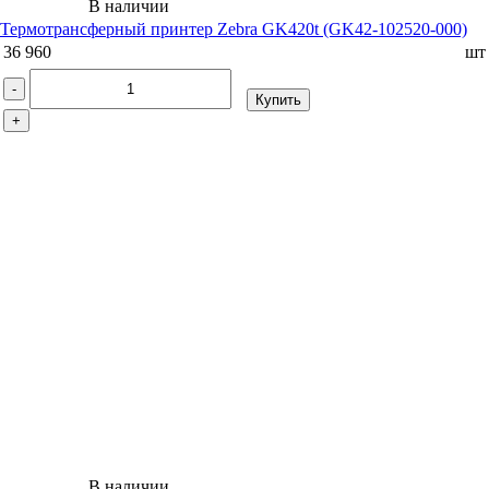
В наличии
Термотрансферный принтер Zebra GK420t (GK42-102520-000)
36 960
шт
-
Купить
+
В наличии