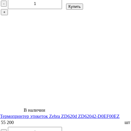
-
Купить
+
В наличии
Термопринтер этикеток Zebra ZD620d ZD62042-D0EF00EZ
55 200
шт