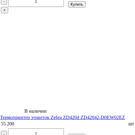
-
Купить
+
В наличии
Термопринтер этикеток Zebra ZD420d ZD42042-D0EW02EZ
55 200
шт
-