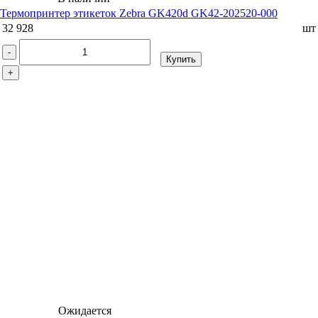
Термопринтер этикеток Zebra GK420d GK42-202520-000
32 928
шт
-
Купить
+
Ожидается