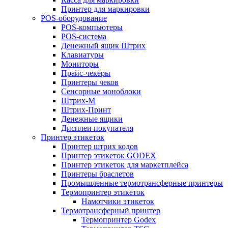
Принтер для маркировки
POS-оборудование
POS-компьютеры
POS-система
Денежный ящик Штрих
Клавиатуры
Мониторы
Прайс-чекеры
Принтеры чеков
Сенсорные моноблоки
Штрих-М
Штрих-Принт
Денежные ящики
Дисплеи покупателя
Принтер этикеток
Принтер штрих кодов
Принтер этикеток GODEX
Принтер этикеток для маркетплейса
Принтеры браслетов
Промышленные термотрансферные принтеры
Термопринтер этикеток
Намотчики этикеток
Термотрансферный принтер
Термопринтер Godex