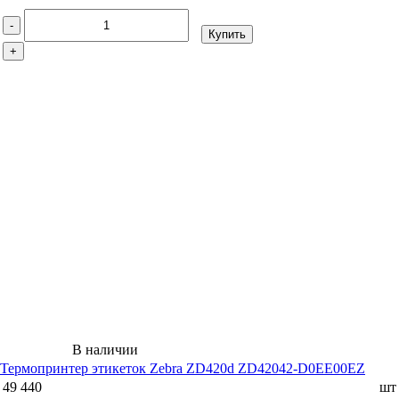
-
Купить
+
В наличии
Термопринтер этикеток Zebra ZD420d ZD42042-D0EE00EZ
49 440
шт