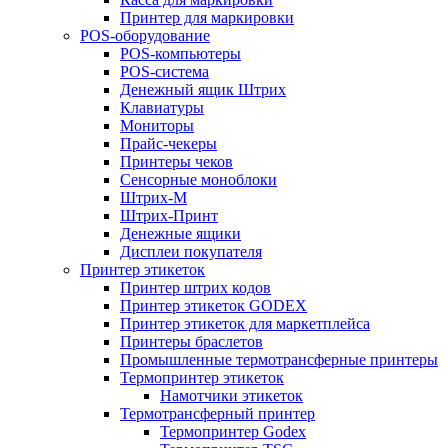
Принтер для маркировки
POS-оборудование
POS-компьютеры
POS-система
Денежный ящик Штрих
Клавиатуры
Мониторы
Прайс-чекеры
Принтеры чеков
Сенсорные моноблоки
Штрих-М
Штрих-Принт
Денежные ящики
Дисплеи покупателя
Принтер этикеток
Принтер штрих кодов
Принтер этикеток GODEX
Принтер этикеток для маркетплейса
Принтеры браслетов
Промышленные термотрансферные принтеры
Термопринтер этикеток
Намотчики этикеток
Термотрансферный принтер
Термопринтер Godex