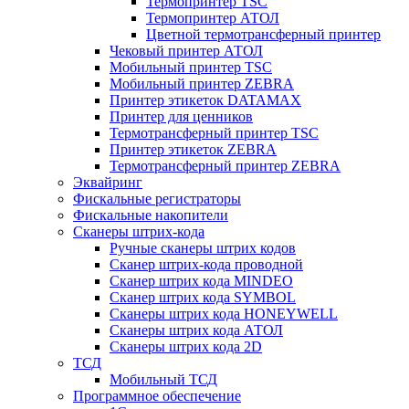
Термопринтер TSC
Термопринтер АТОЛ
Цветной термотрансферный принтер
Чековый принтер АТОЛ
Мобильный принтер TSC
Мобильный принтер ZEBRA
Принтер этикеток DATAMAX
Принтер для ценников
Термотрансферный принтер TSC
Принтер этикеток ZEBRA
Термотрансферный принтер ZEBRA
Эквайринг
Фискальные регистраторы
Фискальные накопители
Сканеры штрих-кода
Ручные сканеры штрих кодов
Сканер штрих-кода проводной
Сканер штрих кода MINDEO
Сканер штрих кода SYMBOL
Сканеры штрих кода HONEYWELL
Сканеры штрих кода АТОЛ
Сканеры штрих кода 2D
ТСД
Мобильный ТСД
Программное обеспечение