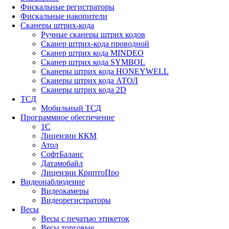
Фискальные регистраторы
Фискальные накопители
Сканеры штрих-кода
Ручные сканеры штрих кодов
Сканер штрих-кода проводной
Сканер штрих кода MINDEO
Сканер штрих кода SYMBOL
Сканеры штрих кода HONEYWELL
Сканеры штрих кода АТОЛ
Сканеры штрих кода 2D
ТСД
Мобильный ТСД
Программное обеспечение
1С
Лицензии ККМ
Атол
СофтБаланс
Датамобайл
Лицензии КриптоПро
Видеонаблюдение
Видеокамеры
Видеорегистраторы
Весы
Весы с печатью этикеток
Весы торговые