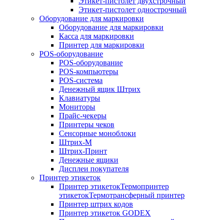
Этикет-пистолет двухстрочный
Этикет-пистолет однострочный
Оборудование для маркировки
Оборудование для маркировки
Касса для маркировки
Принтер для маркировки
POS-оборудование
POS-оборудование
POS-компьютеры
POS-система
Денежный ящик Штрих
Клавиатуры
Мониторы
Прайс-чекеры
Принтеры чеков
Сенсорные моноблоки
Штрих-М
Штрих-Принт
Денежные ящики
Дисплеи покупателя
Принтер этикеток
Принтер этикетокТермопринтер
этикетокТермотрансферный принтер
Принтер штрих кодов
Принтер этикеток GODEX