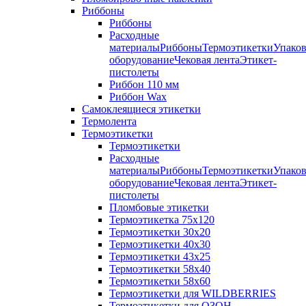
Риббоны
Риббоны
Расходные
материалыРиббоныТермоэтикеткиУпаков
оборудованиеЧековая лентаЭтикет-
пистолеты
Риббон 110 мм
Риббон Wax
Самоклеящиеся этикетки
Термолента
Термоэтикетки
Термоэтикетки
Расходные
материалыРиббоныТермоэтикеткиУпаков
оборудованиеЧековая лентаЭтикет-
пистолеты
Пломбовые этикетки
Термоэтикетка 75х120
Термоэтикетки 30х20
Термоэтикетки 40х30
Термоэтикетки 43х25
Термоэтикетки 58х40
Термоэтикетки 58х60
Термоэтикетки для WILDBERRIES
Термоэтикетки для ОЗОН