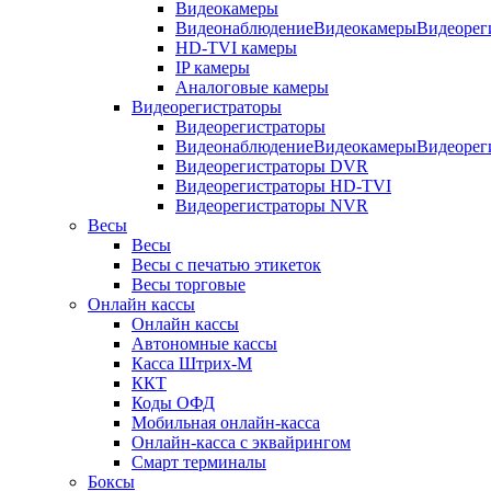
Видеокамеры
ВидеонаблюдениеВидеокамерыВидеорег
HD-TVI камеры
IP камеры
Аналоговые камеры
Видеорегистраторы
Видеорегистраторы
ВидеонаблюдениеВидеокамерыВидеорег
Видеорегистраторы DVR
Видеорегистраторы HD-TVI
Видеорегистраторы NVR
Весы
Весы
Весы с печатью этикеток
Весы торговые
Онлайн кассы
Онлайн кассы
Автономные кассы
Касса Штрих-М
ККТ
Коды ОФД
Мобильная онлайн-касса
Онлайн-касса с эквайрингом
Смарт терминалы
Боксы