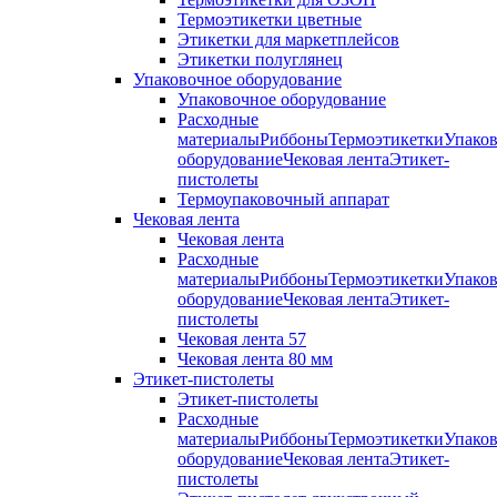
Термоэтикетки цветные
Этикетки для маркетплейсов
Этикетки полуглянец
Упаковочное оборудование
Упаковочное оборудование
Расходные
материалыРиббоныТермоэтикеткиУпаков
оборудованиеЧековая лентаЭтикет-
пистолеты
Термоупаковочный аппарат
Чековая лента
Чековая лента
Расходные
материалыРиббоныТермоэтикеткиУпаков
оборудованиеЧековая лентаЭтикет-
пистолеты
Чековая лента 57
Чековая лента 80 мм
Этикет-пистолеты
Этикет-пистолеты
Расходные
материалыРиббоныТермоэтикеткиУпаков
оборудованиеЧековая лентаЭтикет-
пистолеты