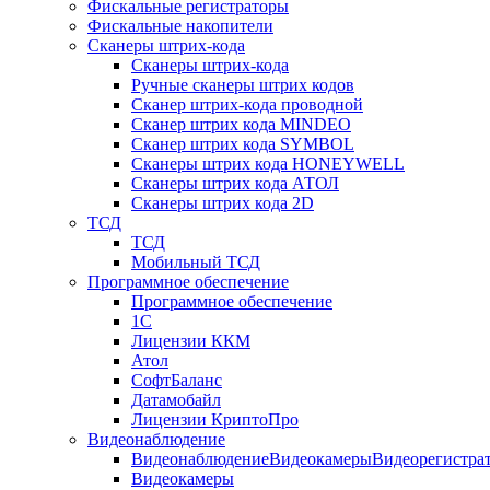
Фискальные регистраторы
Фискальные накопители
Сканеры штрих-кода
Сканеры штрих-кода
Ручные сканеры штрих кодов
Сканер штрих-кода проводной
Сканер штрих кода MINDEO
Сканер штрих кода SYMBOL
Сканеры штрих кода HONEYWELL
Сканеры штрих кода АТОЛ
Сканеры штрих кода 2D
ТСД
ТСД
Мобильный ТСД
Программное обеспечение
Программное обеспечение
1С
Лицензии ККМ
Атол
СофтБаланс
Датамобайл
Лицензии КриптоПро
Видеонаблюдение
ВидеонаблюдениеВидеокамерыВидеорегистра
Видеокамеры