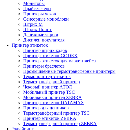
Мониторы
Прайс-чекеры
Принтеры чеков
Сенсорные моноблоки
Штрих-М
Штрих-Принт
Денежные ящики
Дисплеи покупателя
Принтер этикеток
Принтер штрих кодов
Принтер этикеток GODEX
Принтер этикеток для маркетплейса
Принтеры браслетов
Промышленные термотрансферные принтеры
Термопринтер этикеток
Термотрансферный принтер
Чековый принтер АТОЛ
Мобильный принтер TSC
Мобильный принтер ZEBRA
Принтер этикеток DATAMAX
Принтер для ценников
Термотрансферный принтер TSC
Принтер этикеток ZEBRA
Термотрансферный принтер ZEBRA
Эквайринг