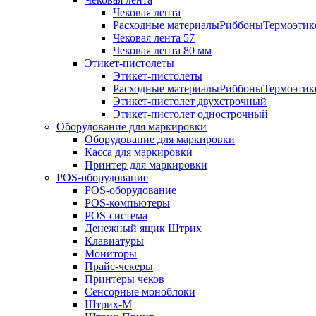
Чековая лента
Расходные материалыРиббоныТермоэтике
Чековая лента 57
Чековая лента 80 мм
Этикет-пистолеты
Этикет-пистолеты
Расходные материалыРиббоныТермоэтике
Этикет-пистолет двухстрочный
Этикет-пистолет однострочный
Оборудование для маркировки
Оборудование для маркировки
Касса для маркировки
Принтер для маркировки
POS-оборудование
POS-оборудование
POS-компьютеры
POS-система
Денежный ящик Штрих
Клавиатуры
Мониторы
Прайс-чекеры
Принтеры чеков
Сенсорные моноблоки
Штрих-М