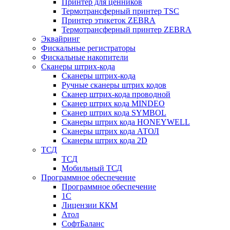
Принтер для ценников
Термотрансферный принтер TSC
Принтер этикеток ZEBRA
Термотрансферный принтер ZEBRA
Эквайринг
Фискальные регистраторы
Фискальные накопители
Сканеры штрих-кода
Сканеры штрих-кода
Ручные сканеры штрих кодов
Сканер штрих-кода проводной
Сканер штрих кода MINDEO
Сканер штрих кода SYMBOL
Сканеры штрих кода HONEYWELL
Сканеры штрих кода АТОЛ
Сканеры штрих кода 2D
ТСД
ТСД
Мобильный ТСД
Программное обеспечение
Программное обеспечение
1С
Лицензии ККМ
Атол
СофтБаланс