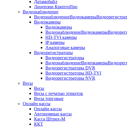
Датамобайл
Лицензии КриптоПро
Видеонаблюдение
ВидеонаблюдениеВидеокамерыВидеорегистра
Видеокамеры
Видеокамеры
ВидеонаблюдениеВидеокамерыВидеорег
HD-TVI камеры
IP камеры
Аналоговые камеры
Видеорегистраторы
Видеорегистраторы
ВидеонаблюдениеВидеокамерыВидеорег
Видеорегистраторы DVR
Видеорегистраторы HD-TVI
Видеорегистраторы NVR
Весы
Весы
Весы с печатью этикеток
Весы торговые
Онлайн кассы
Онлайн кассы
Автономные кассы
Касса Штрих-М
ККТ