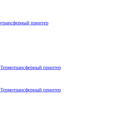
отрансферный принтер
кТермотрансферный принтер
кТермотрансферный принтер