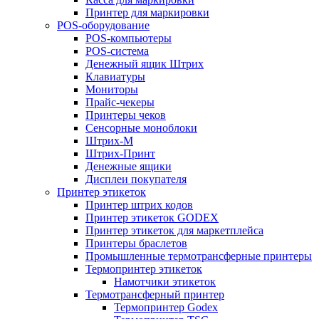
Принтер для маркировки
POS-оборудование
POS-компьютеры
POS-система
Денежный ящик Штрих
Клавиатуры
Мониторы
Прайс-чекеры
Принтеры чеков
Сенсорные моноблоки
Штрих-М
Штрих-Принт
Денежные ящики
Дисплеи покупателя
Принтер этикеток
Принтер штрих кодов
Принтер этикеток GODEX
Принтер этикеток для маркетплейса
Принтеры браслетов
Промышленные термотрансферные принтеры
Термопринтер этикеток
Намотчики этикеток
Термотрансферный принтер
Термопринтер Godex