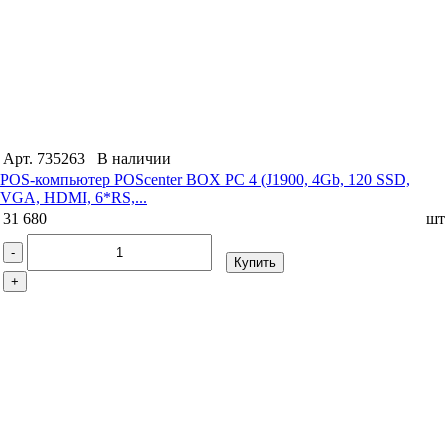
Арт. 735263
В наличии
POS-компьютер POScenter BOX PC 4 (J1900, 4Gb, 120 SSD,
VGA, HDMI, 6*RS,...
31 680
шт
-
Купить
+