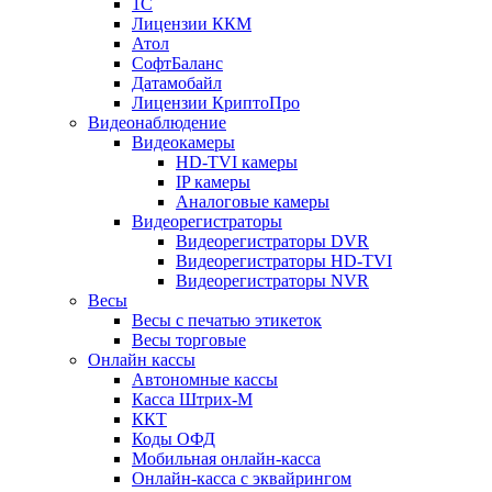
1С
Лицензии ККМ
Атол
СофтБаланс
Датамобайл
Лицензии КриптоПро
Видеонаблюдение
Видеокамеры
HD-TVI камеры
IP камеры
Аналоговые камеры
Видеорегистраторы
Видеорегистраторы DVR
Видеорегистраторы HD-TVI
Видеорегистраторы NVR
Весы
Весы с печатью этикеток
Весы торговые
Онлайн кассы
Автономные кассы
Касса Штрих-М
ККТ
Коды ОФД
Мобильная онлайн-касса
Онлайн-касса с эквайрингом