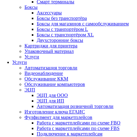
Смарт терминалы
Боксы
Аксессуары
Боксы без транспортёра
Боксы для магазинов с самообслуживанием
Боксы с транпортёром L
Боксы с транспортёром XL
Двухсторонние боксы
Картриджи для принтера
Упаковочный материал
Услуги
Услуги
Автоматизация торговли
Видеонаблюдение
Обслуживание ККМ
Обслуживание компьютеров
ЭЦП
ЭЦП для ООО
ЭЦП для ИП
Автоматизация розничной торговли
Изготовление ключа ЕГАИС
Фулфилмент для маркетплейсов
Работа с маркетплейсами по схеме FBO
Работа с маркетплейсами по схеме FBS
Подключение к маркетплейсам