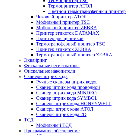
Термопринтер TSC
Термопринтер АТОЛ
Цветной термотрансферный принтер
Чековый принтер АТОЛ
Мобильный принтер TSC
Мобильный принтер ZEBRA
Принтер этикеток DATAMAX
Принтер для ценников
Термотрансферный принтер TSC
Принтер этикеток ZEBRA
Термотрансферный принтер ZEBRA
Эквайринг
Фискальные регистраторы
Фискальные накопители
Сканеры штрих-кода
Ручные сканеры штрих кодов
Сканер штрих-кода проводной
Сканер штрих кода MINDEO
Сканер штрих кода SYMBOL
Сканеры штрих кода HONEYWELL
Сканеры штрих кода АТОЛ
Сканеры штрих кода 2D
ТСД
Мобильный ТСД
Программное обеспечение