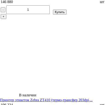
146 880
шт
-
Купить
+
В наличии
Принтер этикеток Zebra ZT410 (термо-трансфер 203dpi,...
196 224
шт