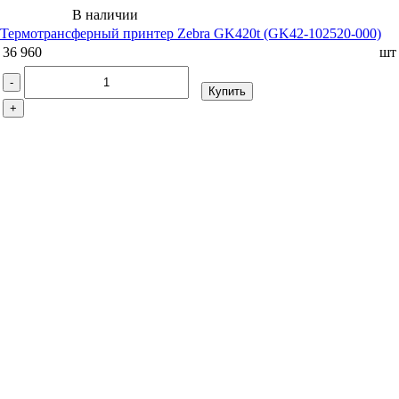
В наличии
Термотрансферный принтер Zebra GK420t (GK42-102520-000)
36 960
шт
-
Купить
+