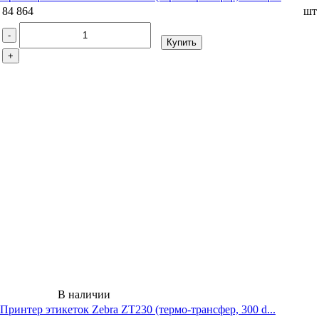
84 864
шт
-
Купить
+
В наличии
Принтер этикеток Zebra ZT230 (термо-трансфер, 300 d...