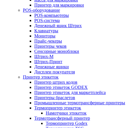
Принтер для маркировки
POS-оборудование
POS-компьютеры
POS-система
Денежный ящик Штрих
Клавиатуры
Мониторы
Прайс-чекеры
Принтеры чеков
Сенсорные моноблоки
Штрих-М
Штрих-Принт
Денежные ящики
Дисплеи покупателя
Принтер этикеток
Принтер штрих кодов
Принтер этикеток GODEX
Принтер этикеток для маркетплейса
Принтеры браслетов
Промышленные термотрансферные принтеры
Термопринтер этикеток
Намотчики этикеток
Термотрансферный принтер
Термопринтер Godex