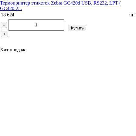
Термопринтер этикеток Zebra GC420d USB, RS232, LPT (
GC420-2...
18 624
шт
-
Купить
+
Хит продаж