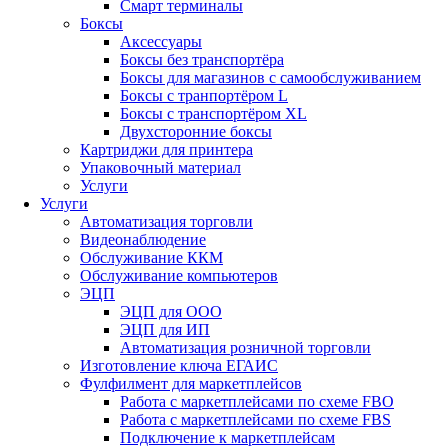
Смарт терминалы
Боксы
Аксессуары
Боксы без транспортёра
Боксы для магазинов с самообслуживанием
Боксы с транпортёром L
Боксы с транспортёром XL
Двухсторонние боксы
Картриджи для принтера
Упаковочный материал
Услуги
Услуги
Автоматизация торговли
Видеонаблюдение
Обслуживание ККМ
Обслуживание компьютеров
ЭЦП
ЭЦП для ООО
ЭЦП для ИП
Автоматизация розничной торговли
Изготовление ключа ЕГАИС
Фулфилмент для маркетплейсов
Работа с маркетплейсами по схеме FBO
Работа с маркетплейсами по схеме FBS
Подключение к маркетплейсам