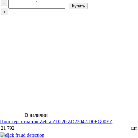
-
Купить
+
В наличии
Принтер этикеток Zebra ZD220 ZD22042-D0EG00EZ
21 792
шт