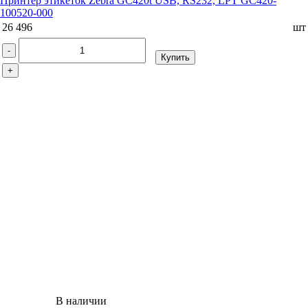
Принтер этикеток Zebra GC420t USB, RS232, LPT GC420-
100520-000
26 496
шт
-
Купить
+
В наличии