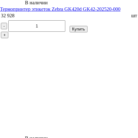
В наличии
Термопринтер этикеток Zebra GK420d GK42-202520-000
32 928
шт
-
Купить
+