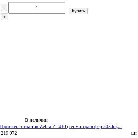
-
Купить
+
В наличии
Принтер этикеток Zebra ZT410 (термо-трансфер 203dpi,...
219 072
шт