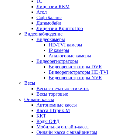
1С
Лицензии ККМ
Атол
СофтБаланс
Датамобайл
Лицензии КриптоПро
Видеонаблюдение
Видеокамеры
HD-TVI камеры
IP камеры
Аналоговые камеры
Видеорегистраторы
Видеорегистраторы DVR
Видеорегистраторы HD-TVI
Видеорегистраторы NVR
Весы
Весы с печатью этикеток
Весы торговые
Онлайн кассы
Автономные кассы
Касса Штрих-М
ККТ
Коды ОФД
Мобильная онлайн-касса
Онлайн-касса с эквайрингом