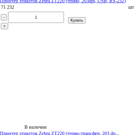
Принтер этикеток Zebra ZT220 (термо, 203dpi, USB, RS-232)
71 232
шт
-
Купить
+
В наличии
Принтер этикеток Zebra ZT220 (термо-трансфер, 203 dp...