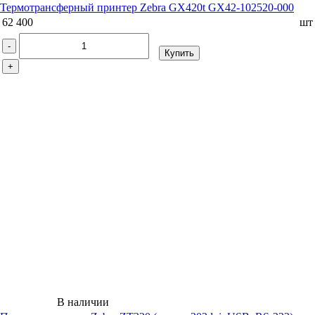
Термотрансферный принтер Zebra GX420t GX42-102520-000
62 400
шт
-
Купить
+
В наличии