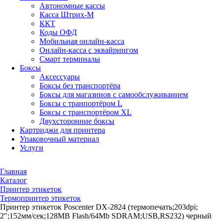
Автономные кассы
Касса Штрих-М
ККТ
Коды ОФД
Мобильная онлайн-касса
Онлайн-касса с эквайрингом
Смарт терминалы
Боксы
Аксессуары
Боксы без транспортёра
Боксы для магазинов с самообслуживанием
Боксы с транпортёром L
Боксы с транспортёром XL
Двухсторонние боксы
Картриджи для принтера
Упаковочный материал
Услуги
Главная
Каталог
Принтер этикеток
Термопринтер этикеток
Принтер этикеток Poscenter DX-2824 (термопечать;203dpi;
2";152мм/сек;128MB Flash/64Mb SDRAM;USB,RS232) черный