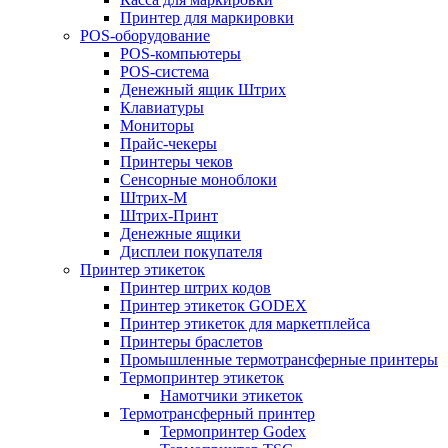
Принтер для маркировки
POS-оборудование
POS-компьютеры
POS-система
Денежный ящик Штрих
Клавиатуры
Мониторы
Прайс-чекеры
Принтеры чеков
Сенсорные моноблоки
Штрих-М
Штрих-Принт
Денежные ящики
Дисплеи покупателя
Принтер этикеток
Принтер штрих кодов
Принтер этикеток GODEX
Принтер этикеток для маркетплейса
Принтеры браслетов
Промышленные термотрансферные принтеры
Термопринтер этикеток
Намотчики этикеток
Термотрансферный принтер
Термопринтер Godex