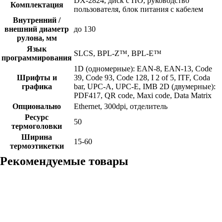
DX-2824, диск с ПО, руководство
Комплектация
пользователя, блок питания с кабелем
Внутренний /
внешний диаметр
до 130
рулона, мм
Язык
SLCS, BPL-Z™, BPL-E™
программирования
1D (одномерные): EAN-8, EAN-13, Code
Шрифты и
39, Code 93, Code 128, I 2 of 5, ITF, Coda
графика
bar, UPC-A, UPC-E, IMB 2D (двумерные):
PDF417, QR code, Maxi code, Data Matrix
Опционально
Ethernet, 300dpi, отделитель
Ресурс
50
термоголовки
Ширина
15-60
термоэтикетки
Рекомендуемые товары