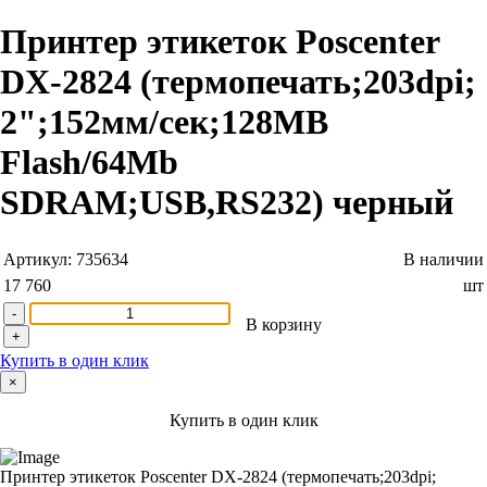
Принтер этикеток Poscenter
DX-2824 (термопечать;203dpi;
2";152мм/сек;128MB
Flash/64Mb
SDRAM;USB,RS232) черный
Артикул:
735634
В наличии
17 760
шт
-
В корзину
+
Купить в один клик
×
Купить в один клик
Принтер этикеток Poscenter DX-2824 (термопечать;203dpi;