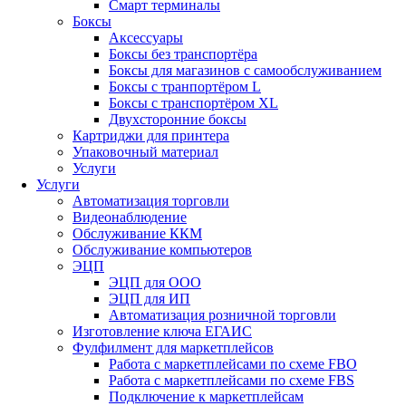
Смарт терминалы
Боксы
Аксессуары
Боксы без транспортёра
Боксы для магазинов с самообслуживанием
Боксы с транпортёром L
Боксы с транспортёром XL
Двухсторонние боксы
Картриджи для принтера
Упаковочный материал
Услуги
Услуги
Автоматизация торговли
Видеонаблюдение
Обслуживание ККМ
Обслуживание компьютеров
ЭЦП
ЭЦП для ООО
ЭЦП для ИП
Автоматизация розничной торговли
Изготовление ключа ЕГАИС
Фулфилмент для маркетплейсов
Работа с маркетплейсами по схеме FBO
Работа с маркетплейсами по схеме FBS
Подключение к маркетплейсам