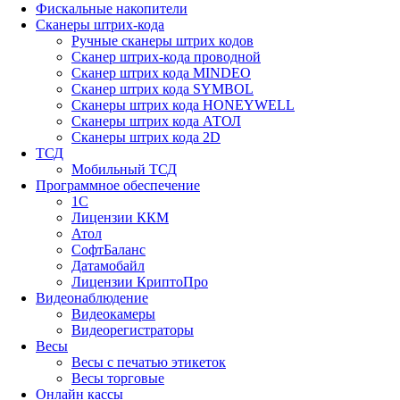
Фискальные накопители
Сканеры штрих-кода
Ручные сканеры штрих кодов
Сканер штрих-кода проводной
Сканер штрих кода MINDEO
Сканер штрих кода SYMBOL
Сканеры штрих кода HONEYWELL
Сканеры штрих кода АТОЛ
Сканеры штрих кода 2D
ТСД
Мобильный ТСД
Программное обеспечение
1С
Лицензии ККМ
Атол
СофтБаланс
Датамобайл
Лицензии КриптоПро
Видеонаблюдение
Видеокамеры
Видеорегистраторы
Весы
Весы с печатью этикеток
Весы торговые
Онлайн кассы