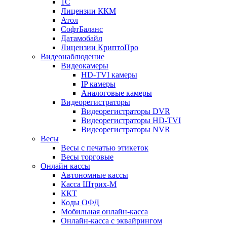
1С
Лицензии ККМ
Атол
СофтБаланс
Датамобайл
Лицензии КриптоПро
Видеонаблюдение
Видеокамеры
HD-TVI камеры
IP камеры
Аналоговые камеры
Видеорегистраторы
Видеорегистраторы DVR
Видеорегистраторы HD-TVI
Видеорегистраторы NVR
Весы
Весы с печатью этикеток
Весы торговые
Онлайн кассы
Автономные кассы
Касса Штрих-М
ККТ
Коды ОФД
Мобильная онлайн-касса
Онлайн-касса с эквайрингом