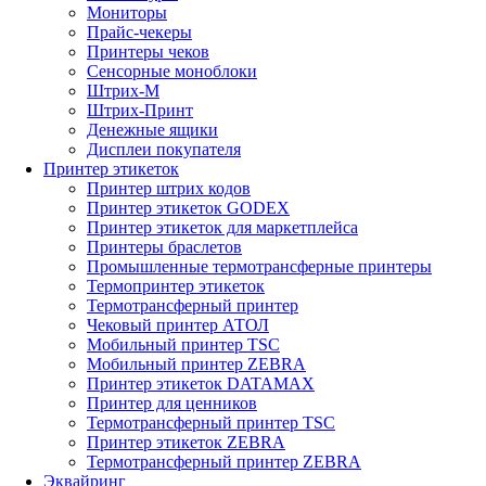
Мониторы
Прайс-чекеры
Принтеры чеков
Сенсорные моноблоки
Штрих-М
Штрих-Принт
Денежные ящики
Дисплеи покупателя
Принтер этикеток
Принтер штрих кодов
Принтер этикеток GODEX
Принтер этикеток для маркетплейса
Принтеры браслетов
Промышленные термотрансферные принтеры
Термопринтер этикеток
Термотрансферный принтер
Чековый принтер АТОЛ
Мобильный принтер TSC
Мобильный принтер ZEBRA
Принтер этикеток DATAMAX
Принтер для ценников
Термотрансферный принтер TSC
Принтер этикеток ZEBRA
Термотрансферный принтер ZEBRA
Эквайринг