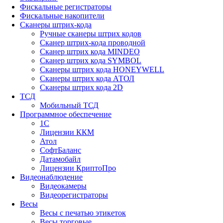
Фискальные регистраторы
Фискальные накопители
Сканеры штрих-кода
Ручные сканеры штрих кодов
Сканер штрих-кода проводной
Сканер штрих кода MINDEO
Сканер штрих кода SYMBOL
Сканеры штрих кода HONEYWELL
Сканеры штрих кода АТОЛ
Сканеры штрих кода 2D
ТСД
Мобильный ТСД
Программное обеспечение
1С
Лицензии ККМ
Атол
СофтБаланс
Датамобайл
Лицензии КриптоПро
Видеонаблюдение
Видеокамеры
Видеорегистраторы
Весы
Весы с печатью этикеток
Весы торговые