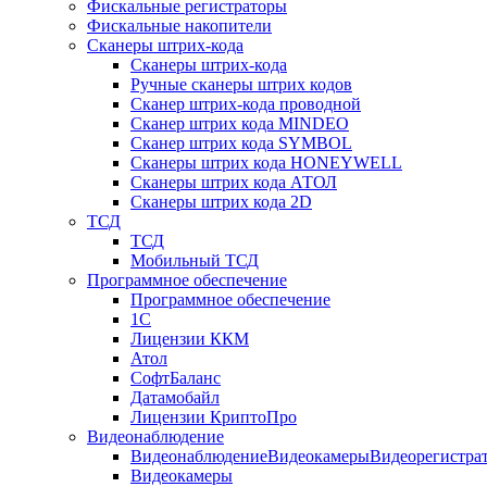
Фискальные регистраторы
Фискальные накопители
Сканеры штрих-кода
Сканеры штрих-кода
Ручные сканеры штрих кодов
Сканер штрих-кода проводной
Сканер штрих кода MINDEO
Сканер штрих кода SYMBOL
Сканеры штрих кода HONEYWELL
Сканеры штрих кода АТОЛ
Сканеры штрих кода 2D
ТСД
ТСД
Мобильный ТСД
Программное обеспечение
Программное обеспечение
1С
Лицензии ККМ
Атол
СофтБаланс
Датамобайл
Лицензии КриптоПро
Видеонаблюдение
ВидеонаблюдениеВидеокамерыВидеорегистра
Видеокамеры