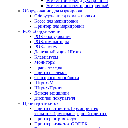
Этикет-пистолет двухстрочный
Этикет-пистолет однострочный
Оборудование для маркировки
Оборудование для маркировки
Касса для маркировки
Принтер для маркировки
POS-оборудование
POS-оборудование
POS-компьютеры
POS-система
Денежный ящик Штрих
Клавиатуры
Мониторы
Прайс-чекеры
Принтеры чеков
Сенсорные моноблоки
Штрих-М
Штрих-Принт
Денежные ящики
Дисплеи покупателя
Принтер этикеток
Принтер этикетокТермопринтер
этикетокТермотрансферный принтер
Принтер штрих кодов
Принтер этикеток GODEX