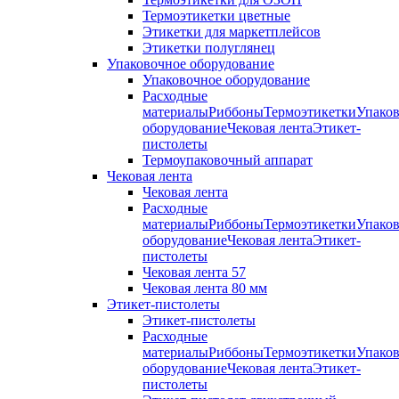
Термоэтикетки цветные
Этикетки для маркетплейсов
Этикетки полуглянец
Упаковочное оборудование
Упаковочное оборудование
Расходные
материалыРиббоныТермоэтикеткиУпаков
оборудованиеЧековая лентаЭтикет-
пистолеты
Термоупаковочный аппарат
Чековая лента
Чековая лента
Расходные
материалыРиббоныТермоэтикеткиУпаков
оборудованиеЧековая лентаЭтикет-
пистолеты
Чековая лента 57
Чековая лента 80 мм
Этикет-пистолеты
Этикет-пистолеты
Расходные
материалыРиббоныТермоэтикеткиУпаков
оборудованиеЧековая лентаЭтикет-
пистолеты