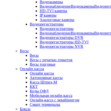
Видеокамеры
ВидеонаблюдениеВидеокамерыВидеорег
HD-TVI камеры
IP камеры
Аналоговые камеры
Видеорегистраторы
Видеорегистраторы
ВидеонаблюдениеВидеокамерыВидеорег
Видеорегистраторы DVR
Видеорегистраторы HD-TVI
Видеорегистраторы NVR
Весы
Весы
Весы с печатью этикеток
Весы торговые
Онлайн кассы
Онлайн кассы
Автономные кассы
Касса Штрих-М
ККТ
Коды ОФД
Мобильная онлайн-касса
Онлайн-касса с эквайрингом
Смарт терминалы
Боксы