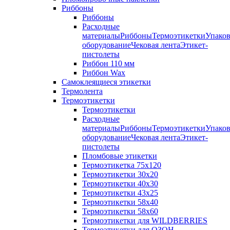
Риббоны
Риббоны
Расходные
материалыРиббоныТермоэтикеткиУпаков
оборудованиеЧековая лентаЭтикет-
пистолеты
Риббон 110 мм
Риббон Wax
Самоклеящиеся этикетки
Термолента
Термоэтикетки
Термоэтикетки
Расходные
материалыРиббоныТермоэтикеткиУпаков
оборудованиеЧековая лентаЭтикет-
пистолеты
Пломбовые этикетки
Термоэтикетка 75х120
Термоэтикетки 30х20
Термоэтикетки 40х30
Термоэтикетки 43х25
Термоэтикетки 58х40
Термоэтикетки 58х60
Термоэтикетки для WILDBERRIES
Термоэтикетки для ОЗОН