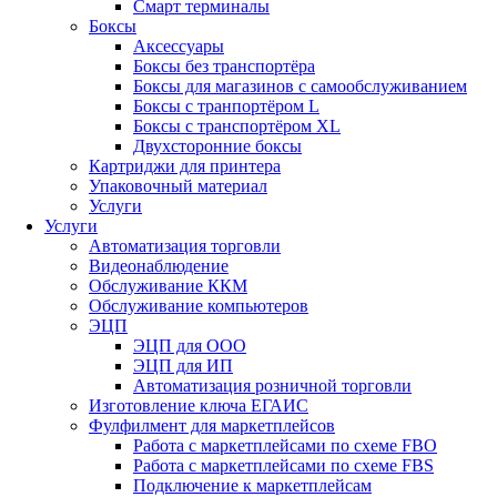
Смарт терминалы
Боксы
Аксессуары
Боксы без транспортёра
Боксы для магазинов с самообслуживанием
Боксы с транпортёром L
Боксы с транспортёром XL
Двухсторонние боксы
Картриджи для принтера
Упаковочный материал
Услуги
Услуги
Автоматизация торговли
Видеонаблюдение
Обслуживание ККМ
Обслуживание компьютеров
ЭЦП
ЭЦП для ООО
ЭЦП для ИП
Автоматизация розничной торговли
Изготовление ключа ЕГАИС
Фулфилмент для маркетплейсов
Работа с маркетплейсами по схеме FBO
Работа с маркетплейсами по схеме FBS
Подключение к маркетплейсам