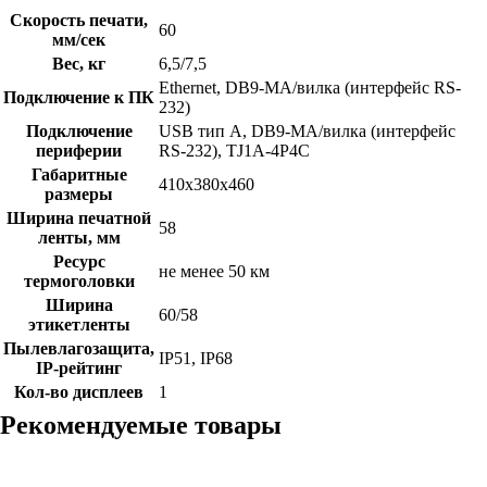
Скорость печати,
60
мм/сек
Вес, кг
6,5/7,5
Ethernet, DB9-MА/вилка (интерфейс RS-
Подключение к ПК
232)
Подключение
USB тип А, DB9-MА/вилка (интерфейс
периферии
RS-232), TJ1A-4P4C
Габаритные
410х380х460
размеры
Ширина печатной
58
ленты, мм
Ресурс
не менее 50 км
термоголовки
Ширина
60/58
этикетленты
Пылевлагозащита,
IP51, IP68
IP-рейтинг
Кол-во дисплеев
1
Рекомендуемые товары