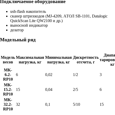
Подключаемое оборудование
usb-flash накопитель
сканер штрихкодов (MJ-4209, АТОЛ SB-1101, Datalogic
QuickScan Lite QW2100 и др.)
выносной индикатор
дозатор
Модельный ряд
Диапа
Модель
Максимальная
Минимальная
Дискретность
тариров
весов
нагрузка, кг
нагрузка, кг
отсчета, г
кг
MK-
6.2-
6
0,02
1/2
3
RP10
MK-
15.2-
15
0,04
2/5
6
RP10
MK-
32.2-
32
0,1
5/10
15
RP10