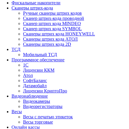
Фискальные накопители
Сканеры штрих-кода
Ручные сканеры штрих кодов
Сканер штрих-кода проводной
Сканер штрих кода MINDEO
Сканер штрих кода SYMBOL
Сканеры штрих кода HONEYWELL
Сканеры штрих кода АТОЛ
Сканеры штрих кода 2D
ТСД
Мобильный ТСД
Программное обеспечение
1С
Лицензии ККМ
Атол
СофтБаланс
Датамобайл
Лицензии КриптоПро
Видеонаблюдение
Видеокамеры
Видеорегистраторы
Весы
Весы с печатью этикеток
Весы торговые
Онлайн кассы