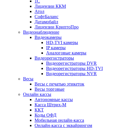
1С
Лицензии ККМ
Атол
СофтБаланс
Датамобайл
Лицензии КриптоПро
Видеонаблюдение
Видеокамеры
HD-TVI камеры
IP камеры
Аналоговые камеры
Видеорегистраторы
Видеорегистраторы DVR
Видеорегистраторы HD-TVI
Видеорегистраторы NVR
Весы
Весы с печатью этикеток
Весы торговые
Онлайн кассы
Автономные кассы
Касса Штрих-М
ККТ
Коды ОФД
Мобильная онлайн-касса
Онлайн-касса с эквайрингом