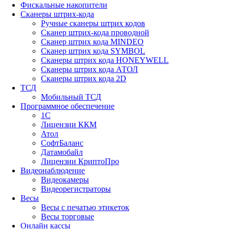
Фискальные накопители
Сканеры штрих-кода
Ручные сканеры штрих кодов
Сканер штрих-кода проводной
Сканер штрих кода MINDEO
Сканер штрих кода SYMBOL
Сканеры штрих кода HONEYWELL
Сканеры штрих кода АТОЛ
Сканеры штрих кода 2D
ТСД
Мобильный ТСД
Программное обеспечение
1С
Лицензии ККМ
Атол
СофтБаланс
Датамобайл
Лицензии КриптоПро
Видеонаблюдение
Видеокамеры
Видеорегистраторы
Весы
Весы с печатью этикеток
Весы торговые
Онлайн кассы