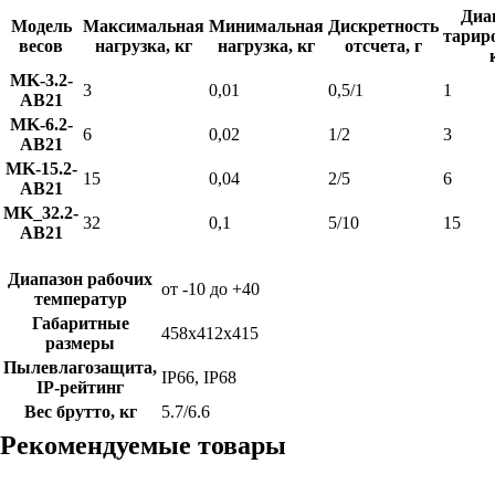
Диа
Модель
Максимальная
Минимальная
Дискретность
тарир
весов
нагрузка, кг
нагрузка, кг
отсчета, г
MK-3.2-
3
0,01
0,5/1
1
AB21
MK-6.2-
6
0,02
1/2
3
AB21
MK-15.2-
15
0,04
2/5
6
AB21
MK_32.2-
32
0,1
5/10
15
AB21
Диапазон рабочих
от -10 до +40
температур
Габаритные
458х412х415
размеры
Пылевлагозащита,
IP66, IP68
IP-рейтинг
Вес брутто, кг
5.7/6.6
Рекомендуемые товары