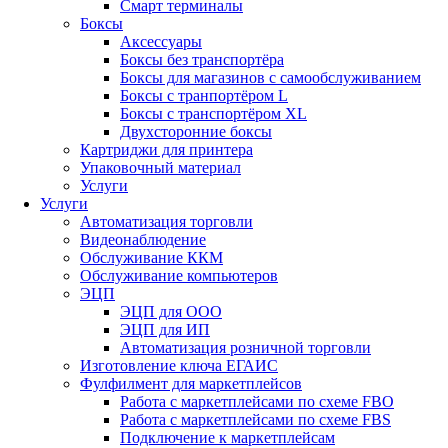
Смарт терминалы
Боксы
Аксессуары
Боксы без транспортёра
Боксы для магазинов с самообслуживанием
Боксы с транпортёром L
Боксы с транспортёром XL
Двухсторонние боксы
Картриджи для принтера
Упаковочный материал
Услуги
Услуги
Автоматизация торговли
Видеонаблюдение
Обслуживание ККМ
Обслуживание компьютеров
ЭЦП
ЭЦП для ООО
ЭЦП для ИП
Автоматизация розничной торговли
Изготовление ключа ЕГАИС
Фулфилмент для маркетплейсов
Работа с маркетплейсами по схеме FBO
Работа с маркетплейсами по схеме FBS
Подключение к маркетплейсам