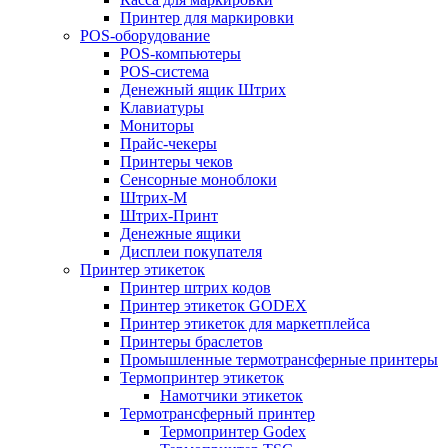
Принтер для маркировки
POS-оборудование
POS-компьютеры
POS-система
Денежный ящик Штрих
Клавиатуры
Мониторы
Прайс-чекеры
Принтеры чеков
Сенсорные моноблоки
Штрих-М
Штрих-Принт
Денежные ящики
Дисплеи покупателя
Принтер этикеток
Принтер штрих кодов
Принтер этикеток GODEX
Принтер этикеток для маркетплейса
Принтеры браслетов
Промышленные термотрансферные принтеры
Термопринтер этикеток
Намотчики этикеток
Термотрансферный принтер
Термопринтер Godex