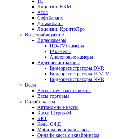
1С
Лицензии ККМ
Атол
СофтБаланс
Датамобайл
Лицензии КриптоПро
Видеонаблюдение
Видеокамеры
HD-TVI камеры
IP камеры
Аналоговые камеры
Видеорегистраторы
Видеорегистраторы DVR
Видеорегистраторы HD-TVI
Видеорегистраторы NVR
Весы
Весы с печатью этикеток
Весы торговые
Онлайн кассы
Автономные кассы
Касса Штрих-М
ККТ
Коды ОФД
Мобильная онлайн-касса
Онлайн-касса с эквайрингом