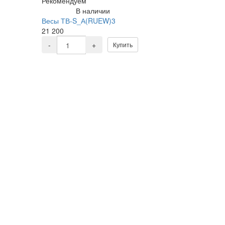
Рекомендуем
В наличии
Весы ТВ-S_А(RUEW)3
21 200
-
+
Купить