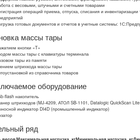
абота с весовыми, штучными и счетными товарами
егистрация операций приема, отпуска, списания и инвентаризации
редприятий
ыгрузка готовых документов и отчетов в учетные системы: 1С:Предпри
новка массы тары
ажатием кнопки «T»
водом массы тары с клавиатуры терминала
ызовом тары из памяти
тением штрихкода массы тары
втоустановкой из справочника товаров
лючаемое оборудование
sb-flash накопитель
канер штрихкодов (MJ-4209, АТОЛ SB-1101, Datalogic QuickScan Lit
ыносной индикатор DI4D (промышленный индикатор)
озатор
ельный ряд
 весов
Максимальная нагрузка, кг
Минимальная нагрузка, кг
Дис