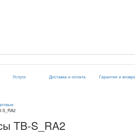
а
Услуги
Доставка и оплата
Гарантия и возвр
я
рговые
B-S_RA2
сы TB-S_RA2