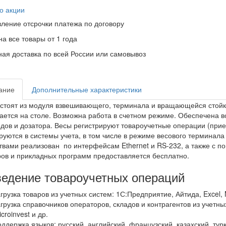
о акции
ление отсрочки платежа по договору
на все товары от 1 года
ая доставка по всей России или самовывоз
ание
Дополнительные характеристики
стоят из модуля взвешивающего, терминала и вращающейся стой
ется на столе. Возможна работа в счетном режиме. Обеспечена в
дов и дозатора. Весы регистрируют товароучетные операции (прием
руются в системы учета, в том числе в режиме весового термина
твами реализован по интерфейсам Ethernet и RS-232, а также с п
ов и прикладных программ предоставляется бесплатно.
едение товароучетных операций
грузка товаров из учетных систем: 1С:Предприятие, Айтида, Excel, M
агрузка справочников операторов, складов и контрагентов из учетны
croinvest и др.
оддержка языков: русский, английский, французский, казахский, ту