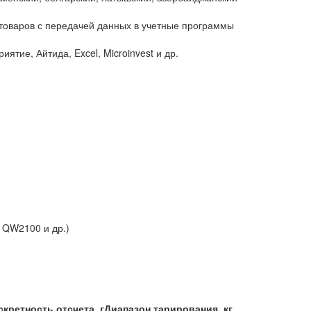
 товаров с передачей данных в учетные программы
ятие, Айтида, Excel, Microinvest и др.
e QW2100 и др.)
кретность отсчета, г
Диапазон тарирования, кг