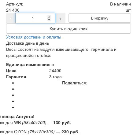
Артикул:
В наличии
24 400
шт
-
+
В корзину
Купить в один клик
Условия доставки и оплаты
Доставка день в день
Весы состоят из модуля взвешивающего, терминала и
вращающейся стойки.
Единица измерения
шт
Цена
24400
Гарантия
3 года
Поделиться:
о конца
Августа
!
тка для WB
(58х40х700)
—
130 руб.
тка для OZON
(75х120х300)
—
230 руб.