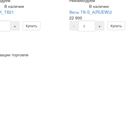
ндуем
Рекомендуем
В наличии
В наличии
K_ТВ21
Весы ТВ-S_А(RUEW)2
22 900
+
-
+
Купить
Купить
зации торговли