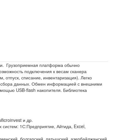
ки. Грузоприемная платформа обычно
озможность подключения к весам сканера
, отпуск, списание, инвентаризация). Легко
ла сбора данных. Обмен информацией с внешними
омощью USB-flash накопителя. Библиотека
icroinvest и др.
х систем: 1С:Предприятие, Айтида, Excel,
ркменский, болгарский, латышский, азербайджанский