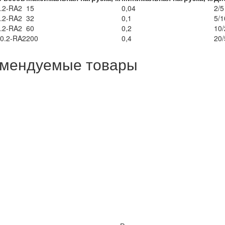
.2-RA2
15
0,04
2/5
.2-RA2
32
0,1
5/1
.2-RA2
60
0,2
10/
0.2-RA2
200
0,4
20/
мендуемые товары