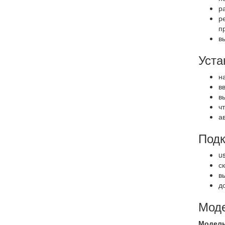
р
р
п
в
Уста
н
в
в
ч
а
Подк
u
с
в
д
Мод
Модель