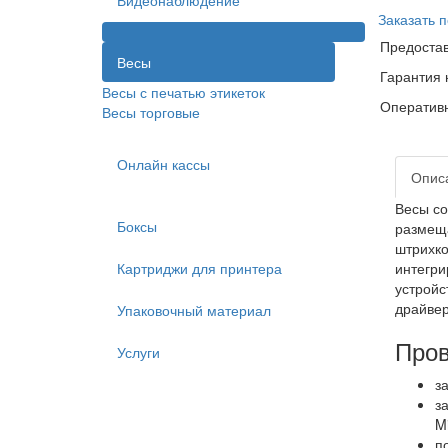
Видеонаблюдение
Заказать п
Предостав
Весы
Гарантия 
Весы с печатью этикеток
Оперативн
Весы торговые
Онлайн кассы
Опис
Весы со
Боксы
размеща
штрихко
Картриджи для принтера
интегри
устройс
драйвер
Упаковочный материал
Пров
Услуги
за
з
Mi
п