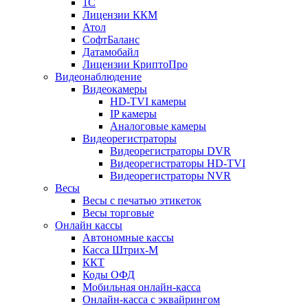
1С
Лицензии ККМ
Атол
СофтБаланс
Датамобайл
Лицензии КриптоПро
Видеонаблюдение
Видеокамеры
HD-TVI камеры
IP камеры
Аналоговые камеры
Видеорегистраторы
Видеорегистраторы DVR
Видеорегистраторы HD-TVI
Видеорегистраторы NVR
Весы
Весы с печатью этикеток
Весы торговые
Онлайн кассы
Автономные кассы
Касса Штрих-М
ККТ
Коды ОФД
Мобильная онлайн-касса
Онлайн-касса с эквайрингом