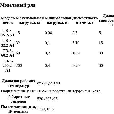
Модельный ряд
Диапа
Модель
Максимальная
Минимальная
Дискретность
тариров
весов
нагрузка, кг
нагрузка, кг
отсчета, г
кг
TB-S-
15
0,04
2/5
6
15.2-A1
TB-S-
32
0,1
5/10
15
32.2-A1
TB-S-
60
0,2
10/20
30
60.2-A1
TB-S-
200.2-
200
0,4
20/50
60
A1
Диапазон рабочих
от -20 до +40
температур
Подключение к ПК
DB9-FА/розетка (интерфейс RS-232)
Габаритные
520х395х95
размеры
Пылевлагозащита,
IP54, IP67
IP-рейтинг