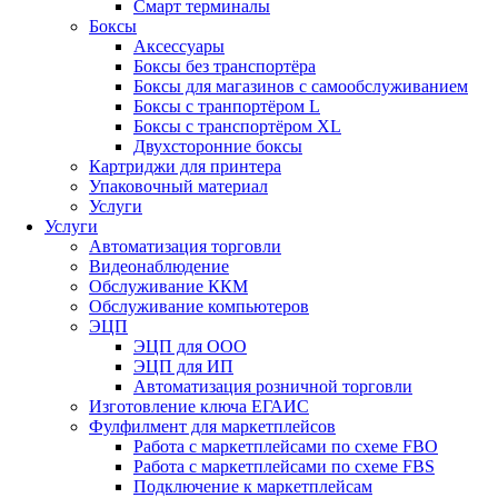
Смарт терминалы
Боксы
Аксессуары
Боксы без транспортёра
Боксы для магазинов с самообслуживанием
Боксы с транпортёром L
Боксы с транспортёром XL
Двухсторонние боксы
Картриджи для принтера
Упаковочный материал
Услуги
Услуги
Автоматизация торговли
Видеонаблюдение
Обслуживание ККМ
Обслуживание компьютеров
ЭЦП
ЭЦП для ООО
ЭЦП для ИП
Автоматизация розничной торговли
Изготовление ключа ЕГАИС
Фулфилмент для маркетплейсов
Работа с маркетплейсами по схеме FBO
Работа с маркетплейсами по схеме FBS
Подключение к маркетплейсам