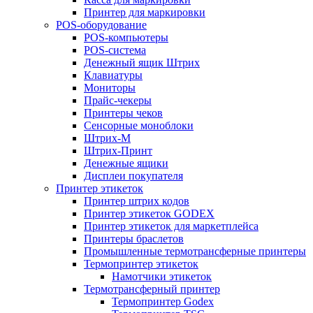
Принтер для маркировки
POS-оборудование
POS-компьютеры
POS-система
Денежный ящик Штрих
Клавиатуры
Мониторы
Прайс-чекеры
Принтеры чеков
Сенсорные моноблоки
Штрих-М
Штрих-Принт
Денежные ящики
Дисплеи покупателя
Принтер этикеток
Принтер штрих кодов
Принтер этикеток GODEX
Принтер этикеток для маркетплейса
Принтеры браслетов
Промышленные термотрансферные принтеры
Термопринтер этикеток
Намотчики этикеток
Термотрансферный принтер
Термопринтер Godex