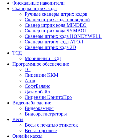
Фискальные накопители
Сканеры штрих-кода
Ручные сканеры штрих кодов
Сканер штрих-кода проводной
Сканер штрих кода MINDEO
Сканер штрих кода SYMBOL
Сканеры штрих кода HONEYWELL
Сканеры штрих кода АТОЛ
Сканеры штрих кода 2D
ТСД
Мобильный ТСД
Программное обеспечение
1С
Лицензии ККМ
Атол
СофтБаланс
Датамобайл
Лицензии КриптоПро
Видеонаблюдение
Видеокамеры
Видеорегистраторы
Весы
Весы с печатью этикеток
Весы торговые
Онлайн кассы