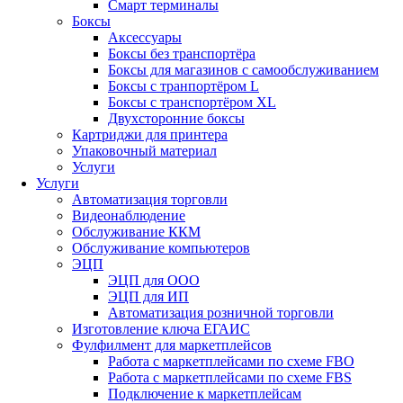
Смарт терминалы
Боксы
Аксессуары
Боксы без транспортёра
Боксы для магазинов с самообслуживанием
Боксы с транпортёром L
Боксы с транспортёром XL
Двухсторонние боксы
Картриджи для принтера
Упаковочный материал
Услуги
Услуги
Автоматизация торговли
Видеонаблюдение
Обслуживание ККМ
Обслуживание компьютеров
ЭЦП
ЭЦП для ООО
ЭЦП для ИП
Автоматизация розничной торговли
Изготовление ключа ЕГАИС
Фулфилмент для маркетплейсов
Работа с маркетплейсами по схеме FBO
Работа с маркетплейсами по схеме FBS
Подключение к маркетплейсам