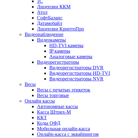
1С
Лицензии ККМ
Атол
СофтБаланс
Датамобайл
Лицензии КриптоПро
Видеонаблюдение
Видеокамеры
HD-TVI камеры
IP камеры
Аналоговые камеры
Видеорегистраторы
Видеорегистраторы DVR
Видеорегистраторы HD-TVI
Видеорегистраторы NVR
Весы
Весы с печатью этикеток
Весы торговые
Онлайн кассы
Автономные кассы
Касса Штрих-М
ККТ
Коды ОФД
Мобильная онлайн-касса
Онлайн-касса с эквайрингом