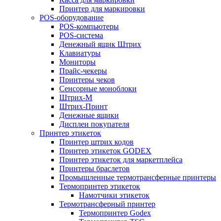
Принтер для маркировки
POS-оборудование
POS-компьютеры
POS-система
Денежный ящик Штрих
Клавиатуры
Мониторы
Прайс-чекеры
Принтеры чеков
Сенсорные моноблоки
Штрих-М
Штрих-Принт
Денежные ящики
Дисплеи покупателя
Принтер этикеток
Принтер штрих кодов
Принтер этикеток GODEX
Принтер этикеток для маркетплейса
Принтеры браслетов
Промышленные термотрансферные принтеры
Термопринтер этикеток
Намотчики этикеток
Термотрансферный принтер
Термопринтер Godex