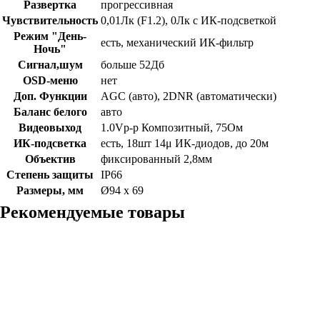
Развертка
прогрессивная
Чувствительность
0,01Лк (F1.2), 0Лк с ИК-подсветкой
Режим "День-
есть, механический ИК-фильтр
Ночь"
Сигнал,шум
больше 52Дб
OSD-меню
нет
Доп. Функции
AGC (авто), 2DNR (автоматически)
Баланс белого
авто
Видеовыход
1.0Vp-p Композитный, 75Ом
ИК-подсветка
есть, 18шт 14μ ИК-диодов, до 20м
Объектив
фиксированный 2,8мм
Степень защиты
IP66
Размеры, мм
Ø94 x 69
Рекомендуемые товары