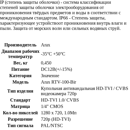
IP (степень защиты оболочки) - система классификации
степеней защиты оболочки электрооборудования от
проникновения твёрдых предметов и воды в соответствии с
международным стандартом. IP66 - Степень защиты,
характеризующее устройствоот проникновения внутрь влаги и
пыли. Защита от морских волн или сильных водяных струй.
Производитель
Arax
Диапазон рабочих
-35°С +50°С
температур
Вес, кг
0,450
Питание
DC12В(+/-15%)
Категория
Значение
Модель
Arax RTV-100-Bir
Купольная антивандальная HD-TVI / CVBS
Тип изделия
видеокамера 720p
Стандарт
HD-TVI 1.0/ CVBS
Матрица
1/4" CMOS
Кол-во пикселей
1280 х 720, 1.0Мп
Разрешение
720p (HD-TVI)
Тип сигнала
PAL/NTSC