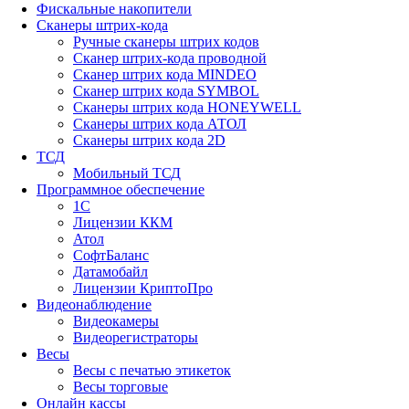
Фискальные накопители
Сканеры штрих-кода
Ручные сканеры штрих кодов
Сканер штрих-кода проводной
Сканер штрих кода MINDEO
Сканер штрих кода SYMBOL
Сканеры штрих кода HONEYWELL
Сканеры штрих кода АТОЛ
Сканеры штрих кода 2D
ТСД
Мобильный ТСД
Программное обеспечение
1С
Лицензии ККМ
Атол
СофтБаланс
Датамобайл
Лицензии КриптоПро
Видеонаблюдение
Видеокамеры
Видеорегистраторы
Весы
Весы с печатью этикеток
Весы торговые
Онлайн кассы