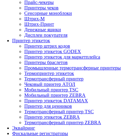
Прайс-чекеры
Принтеры чеков
Сенсорные моноблоки
Штрих-М
Штрих-Принт
Денежные ящики
Дисплеи покупателя
Принтер этикеток
Принтер штрих кодов
Принтер этикеток GODEX
Принтер этикеток для маркетплейса
Принтеры браслетов
Промышленные термотрансферные принтеры
Термопринтер этикеток
Термотрансферный принтер
Чековый принтер АТОЛ
Мобильный принтер TSC
Мобильный принтер ZEBRA
Принтер этикеток DATAMAX
Принтер для ценников
Термотрансферный принтер TSC
Принтер этикеток ZEBRA
Термотрансферный принтер ZEBRA
Эквайринг
Фискальные регистраторы