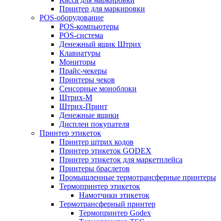
Принтер для маркировки
POS-оборудование
POS-компьютеры
POS-система
Денежный ящик Штрих
Клавиатуры
Мониторы
Прайс-чекеры
Принтеры чеков
Сенсорные моноблоки
Штрих-М
Штрих-Принт
Денежные ящики
Дисплеи покупателя
Принтер этикеток
Принтер штрих кодов
Принтер этикеток GODEX
Принтер этикеток для маркетплейса
Принтеры браслетов
Промышленные термотрансферные принтеры
Термопринтер этикеток
Намотчики этикеток
Термотрансферный принтер
Термопринтер Godex