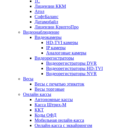
1С
Лицензии ККМ
Атол
СофтБаланс
Датамобайл
Лицензии КриптоПро
Видеонаблюдение
Видеокамеры
HD-TVI камеры
IP камеры
Аналоговые камеры
Видеорегистраторы
Видеорегистраторы DVR
Видеорегистраторы HD-TVI
Видеорегистраторы NVR
Весы
Весы с печатью этикеток
Весы торговые
Онлайн кассы
Автономные кассы
Касса Штрих-М
ККТ
Коды ОФД
Мобильная онлайн-касса
Онлайн-касса с эквайрингом