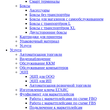
Смарт терминалы
Боксы
Аксессуары
Боксы без транспортёра
Боксы для магазинов с самообслуживанием
Боксы с транпортёром L
Боксы с транспортёром XL
Двухсторонние боксы
Картриджи для принтера
Упаковочный материал
Услуги
Услуги
Автоматизация торговли
Видеонаблюдение
Обслуживание ККМ
Обслуживание компьютеров
ЭЦП
ЭЦП для ООО
ЭЦП для ИП
Автоматизация розничной торговли
Изготовление ключа ЕГАИС
Фулфилмент для маркетплейсов
Работа с маркетплейсами по схеме FBO
Работа с маркетплейсами по схеме FBS
Подключение к маркетплейсам