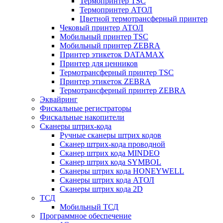
Термопринтер TSC
Термопринтер АТОЛ
Цветной термотрансферный принтер
Чековый принтер АТОЛ
Мобильный принтер TSC
Мобильный принтер ZEBRA
Принтер этикеток DATAMAX
Принтер для ценников
Термотрансферный принтер TSC
Принтер этикеток ZEBRA
Термотрансферный принтер ZEBRA
Эквайринг
Фискальные регистраторы
Фискальные накопители
Сканеры штрих-кода
Ручные сканеры штрих кодов
Сканер штрих-кода проводной
Сканер штрих кода MINDEO
Сканер штрих кода SYMBOL
Сканеры штрих кода HONEYWELL
Сканеры штрих кода АТОЛ
Сканеры штрих кода 2D
ТСД
Мобильный ТСД
Программное обеспечение