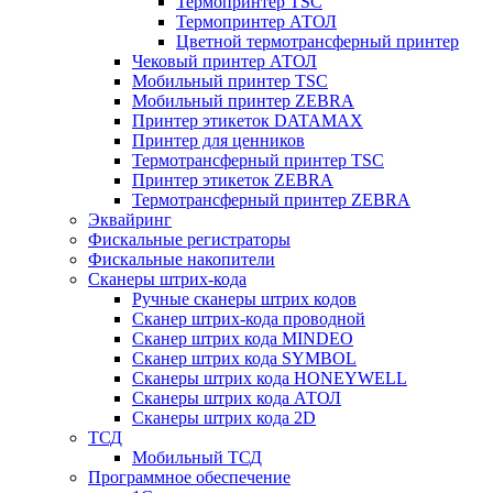
Термопринтер TSC
Термопринтер АТОЛ
Цветной термотрансферный принтер
Чековый принтер АТОЛ
Мобильный принтер TSC
Мобильный принтер ZEBRA
Принтер этикеток DATAMAX
Принтер для ценников
Термотрансферный принтер TSC
Принтер этикеток ZEBRA
Термотрансферный принтер ZEBRA
Эквайринг
Фискальные регистраторы
Фискальные накопители
Сканеры штрих-кода
Ручные сканеры штрих кодов
Сканер штрих-кода проводной
Сканер штрих кода MINDEO
Сканер штрих кода SYMBOL
Сканеры штрих кода HONEYWELL
Сканеры штрих кода АТОЛ
Сканеры штрих кода 2D
ТСД
Мобильный ТСД
Программное обеспечение