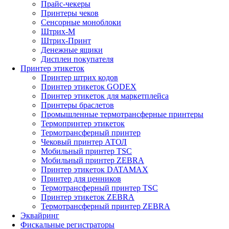
Прайс-чекеры
Принтеры чеков
Сенсорные моноблоки
Штрих-М
Штрих-Принт
Денежные ящики
Дисплеи покупателя
Принтер этикеток
Принтер штрих кодов
Принтер этикеток GODEX
Принтер этикеток для маркетплейса
Принтеры браслетов
Промышленные термотрансферные принтеры
Термопринтер этикеток
Термотрансферный принтер
Чековый принтер АТОЛ
Мобильный принтер TSC
Мобильный принтер ZEBRA
Принтер этикеток DATAMAX
Принтер для ценников
Термотрансферный принтер TSC
Принтер этикеток ZEBRA
Термотрансферный принтер ZEBRA
Эквайринг
Фискальные регистраторы