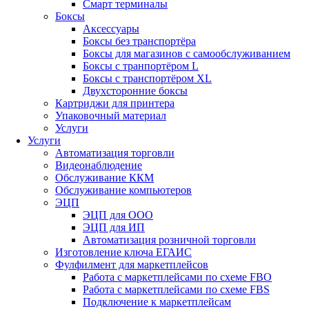
Смарт терминалы
Боксы
Аксессуары
Боксы без транспортёра
Боксы для магазинов с самообслуживанием
Боксы с транпортёром L
Боксы с транспортёром XL
Двухсторонние боксы
Картриджи для принтера
Упаковочный материал
Услуги
Услуги
Автоматизация торговли
Видеонаблюдение
Обслуживание ККМ
Обслуживание компьютеров
ЭЦП
ЭЦП для ООО
ЭЦП для ИП
Автоматизация розничной торговли
Изготовление ключа ЕГАИС
Фулфилмент для маркетплейсов
Работа с маркетплейсами по схеме FBO
Работа с маркетплейсами по схеме FBS
Подключение к маркетплейсам