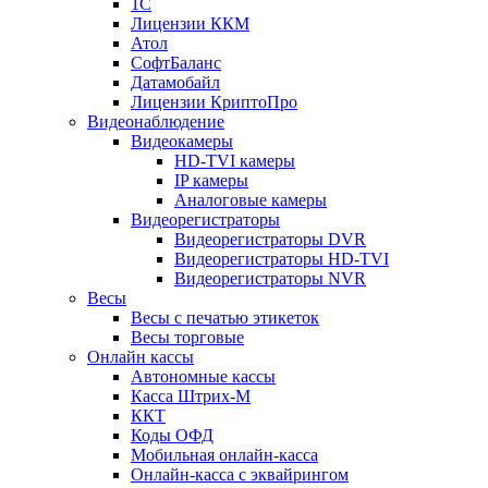
1С
Лицензии ККМ
Атол
СофтБаланс
Датамобайл
Лицензии КриптоПро
Видеонаблюдение
Видеокамеры
HD-TVI камеры
IP камеры
Аналоговые камеры
Видеорегистраторы
Видеорегистраторы DVR
Видеорегистраторы HD-TVI
Видеорегистраторы NVR
Весы
Весы с печатью этикеток
Весы торговые
Онлайн кассы
Автономные кассы
Касса Штрих-М
ККТ
Коды ОФД
Мобильная онлайн-касса
Онлайн-касса с эквайрингом