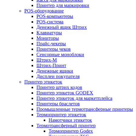
Принтер для маркировки
POS-оборудование
POS-компьютеры
POS-система
Денежный ящик Штрих
Клавиатуры
Мониторы
Прайс-чекеры
Принтеры чеков
Сенсорные моноблоки
Штрих-М
Штрих-Принт
Денежные ящики
Дисплеи покупателя
Принтер этикеток
Принтер штрих кодов
Принтер этикеток GODEX
Принтер этикеток для маркетплейса
Принтеры браслетов
Промышленные термотрансферные принтеры
Термопринтер этикеток
Намотчики этикеток
Термотрансферный принтер
Термопринтер Godex